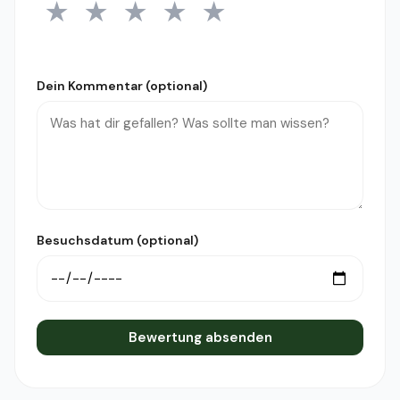
★
★
★
★
★
1 Stern
2 Sterne
3 Sterne
4 Sterne
5 Sterne
Dein Kommentar (optional)
Besuchsdatum (optional)
Bewertung absenden