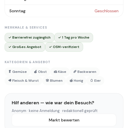
Sonntag
Geschlossen
MERKMALE & SERVICES
✓ Barrierefrei zugänglich
✓ 1 Tag pro Woche
✓ Großes Angebot
✓ OSM-verifiziert
KATEGORIEN & ANGEBOT
🥬 Gemüse
🍎 Obst
🧀 Käse
🥖 Backwaren
🥩 Fleisch & Wurst
🌸 Blumen
🍯 Honig
🥚 Eier
Hilf anderen — wie war dein Besuch?
Anonym · keine Anmeldung · redaktionell geprüft
Markt bewerten