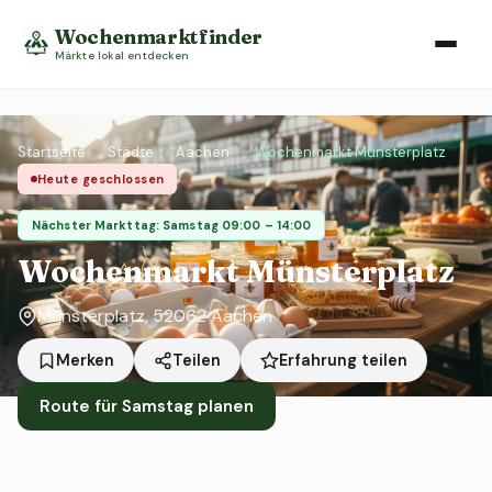
Wochenmarktfinder
Märkte lokal entdecken
Startseite
›
Städte
›
Aachen
›
Wochenmarkt Münsterplatz
Heute geschlossen
Nächster Markttag: Samstag 09:00 – 14:00
Wochenmarkt Münsterplatz
Münsterplatz, 52062 Aachen
Erfahrung teilen
Merken
Teilen
Route für Samstag planen