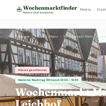
Wochenmarktfinder
Märkte
Städt
Märkte lokal entdecken
Startseite
›
Städte
›
Mainz
›
Wochenmarkt Mainz Leichho
Heute geschlossen
Nächster Markttag: Mittwoch 10:00 – 18:00
Wochenmarkt Ma
Leichhof