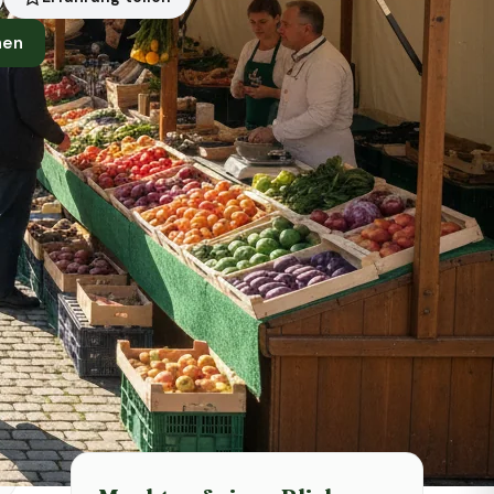
nen
Symbolbild · KI-generiert
Status heute
Heute geschlossen