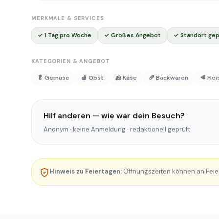
MERKMALE & SERVICES
✓ 1 Tag pro Woche
✓ Großes Angebot
✓ Standort gep
KATEGORIEN & ANGEBOT
🥬 Gemüse
🍎 Obst
🧀 Käse
🥖 Backwaren
🥩 Fle
Hilf anderen — wie war dein Besuch?
Anonym · keine Anmeldung · redaktionell geprüft
Hinweis zu Feiertagen:
Öffnungszeiten können an Feie