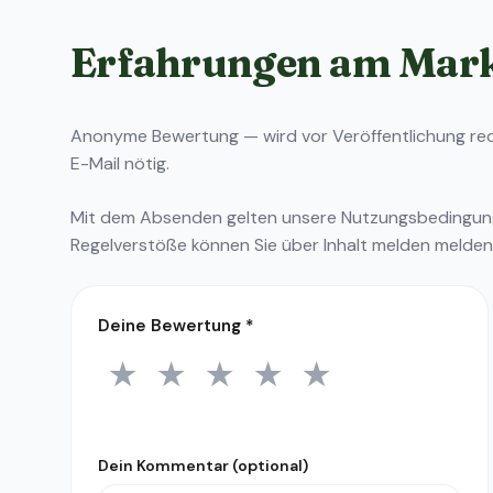
Erfahrungen am Mar
Anonyme Bewertung — wird vor Veröffentlichung reda
E-Mail nötig.
Mit dem Absenden gelten unsere
Nutzungsbedingu
Regelverstöße können Sie über
Inhalt melden
melden
Deine Bewertung
*
★
★
★
★
★
1 Stern
2 Sterne
3 Sterne
4 Sterne
5 Sterne
Dein Kommentar (optional)