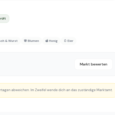
rüft
isch & Wurst
🌸 Blumen
🍯 Honig
🥚 Eier
Markt bewerten
rtagen abweichen. Im Zweifel wende dich an das zuständige Marktamt.