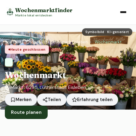
Wochenmarktfinder
Märkte lokal entdecken
Symbolbild · KI-generiert
Startseite
›
Städte
›
Lutherstadt Eisleben
›
Wochenmarkt
Heute geschlossen
Wochenmarkt
Markt, 6295, Lutherstadt Eisleben
Erfahrung teilen
Merken
Teilen
Route planen