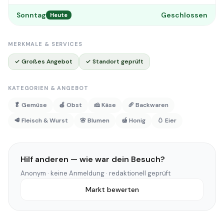
Sonntag
Geschlossen
Heute
MERKMALE & SERVICES
✓ Großes Angebot
✓ Standort geprüft
KATEGORIEN & ANGEBOT
🥬 Gemüse
🍎 Obst
🧀 Käse
🥖 Backwaren
🥩 Fleisch & Wurst
🌸 Blumen
🍯 Honig
🥚 Eier
Hilf anderen — wie war dein Besuch?
Anonym · keine Anmeldung · redaktionell geprüft
Markt bewerten