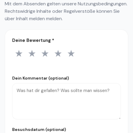
Mit dem Absenden gelten unsere
Nutzungsbedingungen
.
Rechtswidrige Inhalte oder Regelverstöße können Sie
über
Inhalt melden
melden.
Deine Bewertung
*
★
★
★
★
★
1 Stern
2 Sterne
3 Sterne
4 Sterne
5 Sterne
Dein Kommentar (optional)
Besuchsdatum (optional)