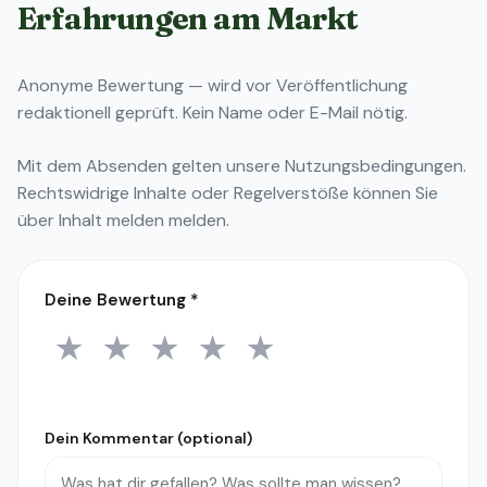
Erfahrungen am Markt
Anonyme Bewertung — wird vor Veröffentlichung
redaktionell geprüft. Kein Name oder E-Mail nötig.
Mit dem Absenden gelten unsere
Nutzungsbedingungen
.
Rechtswidrige Inhalte oder Regelverstöße können Sie
über
Inhalt melden
melden.
Deine Bewertung
*
★
★
★
★
★
1 Stern
2 Sterne
3 Sterne
4 Sterne
5 Sterne
Dein Kommentar (optional)