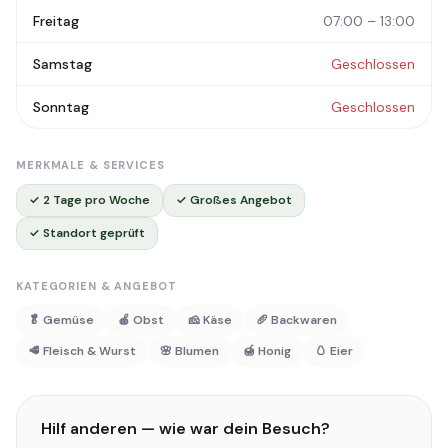
Freitag
07:00 – 13:00
Samstag
Geschlossen
Sonntag
Geschlossen
MERKMALE & SERVICES
✓ 2 Tage pro Woche
✓ Großes Angebot
✓ Standort geprüft
KATEGORIEN & ANGEBOT
🥬 Gemüse
🍎 Obst
🧀 Käse
🥖 Backwaren
🥩 Fleisch & Wurst
🌸 Blumen
🍯 Honig
🥚 Eier
Hilf anderen — wie war dein Besuch?