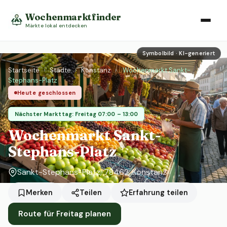
Wochenmarktfinder
Märkte lokal entdecken
Symbolbild · KI-generiert
Startseite
›
Städte
›
Konstanz
›
Wochenmarkt Sankt-
Stephans-Platz
Heute geschlossen
Nächster Markttag: Freitag 07:00 – 13:00
Wochenmarkt Sankt-
Stephans-Platz
Sankt-Stephans-Platz, 78462, Konstanz
Erfahrung teilen
Merken
Teilen
Route für Freitag planen