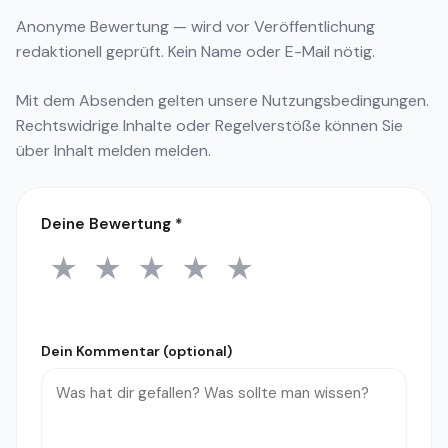
Anonyme Bewertung — wird vor Veröffentlichung
redaktionell geprüft. Kein Name oder E-Mail nötig.
Mit dem Absenden gelten unsere
Nutzungsbedingungen
.
Rechtswidrige Inhalte oder Regelverstöße können Sie
über
Inhalt melden
melden.
Deine Bewertung
*
★
★
★
★
★
1 Stern
2 Sterne
3 Sterne
4 Sterne
5 Sterne
Dein Kommentar (optional)