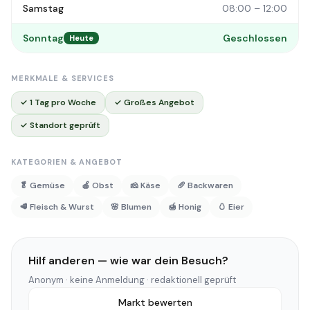
Samstag
08:00 – 12:00
Sonntag
Geschlossen
Heute
MERKMALE & SERVICES
✓ 1 Tag pro Woche
✓ Großes Angebot
✓ Standort geprüft
KATEGORIEN & ANGEBOT
🥬 Gemüse
🍎 Obst
🧀 Käse
🥖 Backwaren
🥩 Fleisch & Wurst
🌸 Blumen
🍯 Honig
🥚 Eier
Hilf anderen — wie war dein Besuch?
Anonym · keine Anmeldung · redaktionell geprüft
Markt bewerten