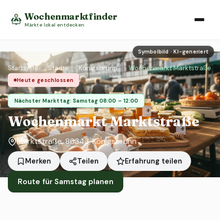
Wochenmarktfinder
Märkte lokal entdecken
Symbolbild · KI-generiert
Startseite
›
Städte
›
Königsbrunn
›
Wochenmarkt Marktstraße
Heute geschlossen
Nächster Markttag: Samstag 08:00 – 12:00
Wochenmarkt Marktstraße
Marktstraße, 86343, Königsbrunn
Erfahrung teilen
Merken
Teilen
Route für Samstag planen