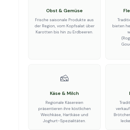
Obst & Gemüse
Fl
Frische saisonale Produkte aus
Traditi
der Region, vom Kopfsalat über
bieten he
Karotten bis hin zu Erdbeeren.
w
(Rog
Goud
🧀
Käse & Milch
Regionale Käsereien
Tradi
präsentieren ihre köstlichen
verkauf
Weichkäse, Hartkäse und
Brötchen
Joghurt-Spezialitäten.
lecke