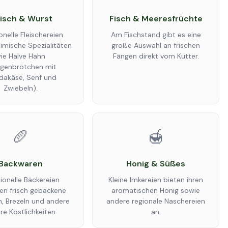
eisch & Wurst
Fisch & Meeresfrüchte
onelle Fleischereien
Am Fischstand gibt es eine
imische Spezialitäten
große Auswahl an frischen
ie Halve Hahn
Fängen direkt vom Kutter.
genbrötchen mit
akäse, Senf und
Zwiebeln).
🥖
🍯
Backwaren
Honig & Süßes
tionelle Bäckereien
Kleine Imkereien bieten ihren
en frisch gebackene
aromatischen Honig sowie
, Brezeln und andere
andere regionale Naschereien
re Köstlichkeiten.
an.