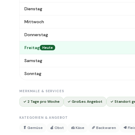
Dienstag
Mittwoch
Donnerstag
Freitag
Heute
Samstag
Sonntag
MERKMALE & SERVICES
✓ 2 Tage pro Woche
✓ Großes Angebot
✓ Standort g
KATEGORIEN & ANGEBOT
🥬 Gemüse
🍎 Obst
🧀 Käse
🥖 Backwaren
🥩 Fle