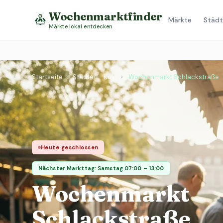
Wochenmarktfinder
Märkte
Städt
Märkte lokal entdecken
Startseite
›
Städte
›
Köln
›
Wochenmarkt Schlackstraße
Heute geschlossen
Nächster Markttag: Samstag 07:00 – 13:00
Wochenmarkt
Schlackstraße