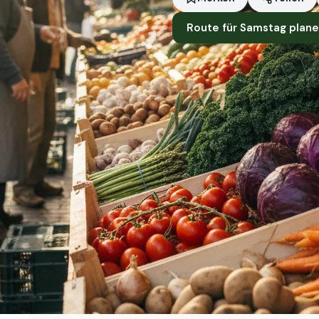
Route für Samstag plan
Standort
Köln
Händler