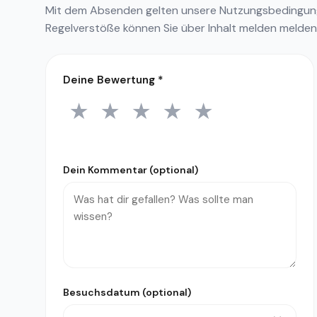
Mit dem Absenden gelten unsere
Nutzungsbedingu
Regelverstöße können Sie über
Inhalt melden
melden
Deine Bewertung
*
★
★
★
★
★
1 Stern
2 Sterne
3 Sterne
4 Sterne
5 Sterne
Dein Kommentar (optional)
Besuchsdatum (optional)