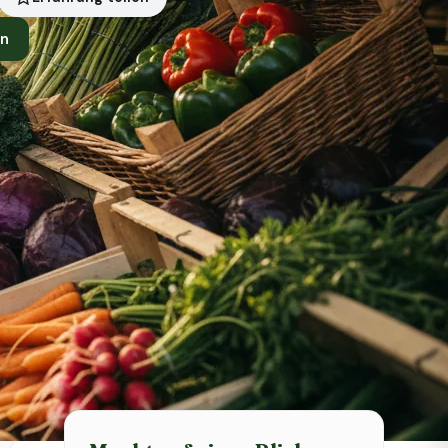
en
Symbolbild · KI-generiert
Status heute
Heute geschlossen