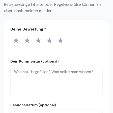
Rechtswidrige Inhalte oder Regelverstöße können Sie
über
Inhalt melden
melden.
Deine Bewertung
*
★
★
★
★
★
1 Stern
2 Sterne
3 Sterne
4 Sterne
5 Sterne
Dein Kommentar (optional)
Besuchsdatum (optional)