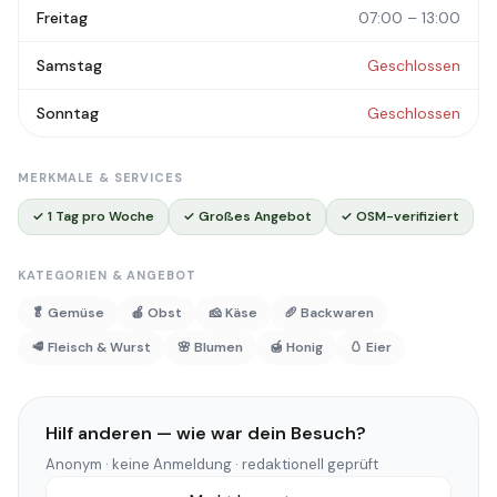
Freitag
07:00 – 13:00
Samstag
Geschlossen
Sonntag
Geschlossen
MERKMALE & SERVICES
✓ 1 Tag pro Woche
✓ Großes Angebot
✓ OSM-verifiziert
KATEGORIEN & ANGEBOT
🥬 Gemüse
🍎 Obst
🧀 Käse
🥖 Backwaren
🥩 Fleisch & Wurst
🌸 Blumen
🍯 Honig
🥚 Eier
Hilf anderen — wie war dein Besuch?
Anonym · keine Anmeldung · redaktionell geprüft