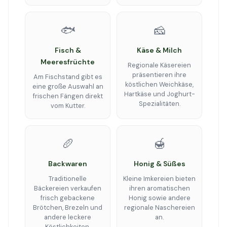
🐟
🧀
Fisch &
Käse & Milch
Meeresfrüchte
Regionale Käsereien
präsentieren ihre
Am Fischstand gibt es
köstlichen Weichkäse,
eine große Auswahl an
Hartkäse und Joghurt-
frischen Fängen direkt
Spezialitäten.
vom Kutter.
🥖
🍯
Backwaren
Honig & Süßes
Traditionelle
Kleine Imkereien bieten
Bäckereien verkaufen
ihren aromatischen
frisch gebackene
Honig sowie andere
Brötchen, Brezeln und
regionale Naschereien
andere leckere
an.
Köstlichkeiten.