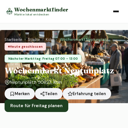
Wochenmarktfinder
Märkte lokal entdecken
Startseite
›
Städte
›
Köln
›
Wochenmarkt Neptunplatz
Heute geschlossen
Nächster Markttag: Freitag 07:00 – 13:00
Wochenmarkt Neptunplatz
Neptunplatz, 50823, Köln
Erfahrung teilen
Merken
Teilen
Route für Freitag planen