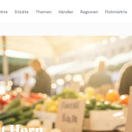
rkte
Städte
Themen
Händler
Regionen
Flohmärkte
 Horn
t Horn