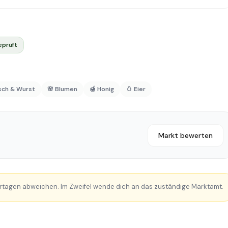
eprüft
isch & Wurst
🌸 Blumen
🍯 Honig
🥚 Eier
Markt bewerten
rtagen abweichen. Im Zweifel wende dich an das zuständige Marktamt.