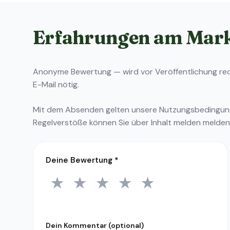
Erfahrungen am Mar
Anonyme Bewertung — wird vor Veröffentlichung reda
E-Mail nötig.
Mit dem Absenden gelten unsere
Nutzungsbedingu
Regelverstöße können Sie über
Inhalt melden
melden
Deine Bewertung
*
★
★
★
★
★
1 Stern
2 Sterne
3 Sterne
4 Sterne
5 Sterne
Dein Kommentar (optional)