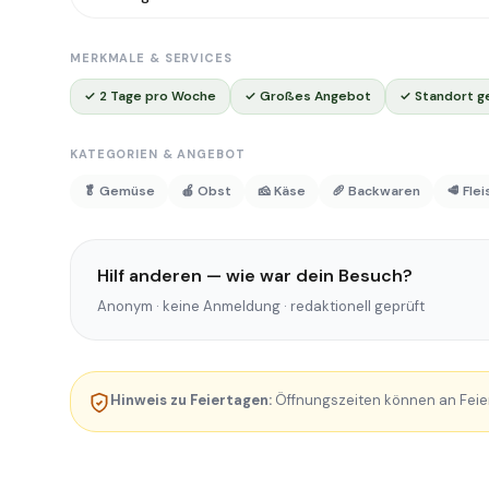
MERKMALE & SERVICES
✓ 2 Tage pro Woche
✓ Großes Angebot
✓ Standort g
KATEGORIEN & ANGEBOT
🥬 Gemüse
🍎 Obst
🧀 Käse
🥖 Backwaren
🥩 Fle
Hilf anderen — wie war dein Besuch?
Anonym · keine Anmeldung · redaktionell geprüft
Hinweis zu Feiertagen:
Öffnungszeiten können an Feie