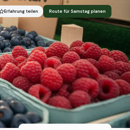
Route für Samstag planen
Erfahrung teilen
Symbolbild · KI-generiert
Status heute
Heute geschlossen