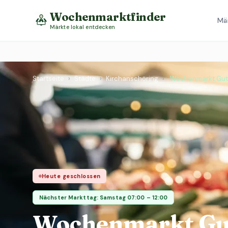
Wochenmarktfinder
Mä
Märkte lokal entdecken
Startseite
›
Städte
›
Kirchanschöring
›
Wochenmarkt Gut
Heute geschlossen
Nächster Markttag: Samstag 07:00 – 12:00
Wochenmarkt Gu