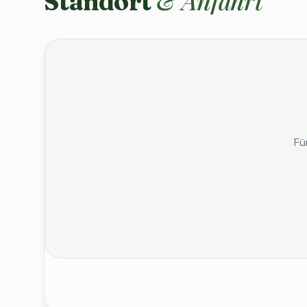
& Anfahrt
Standort
Fü