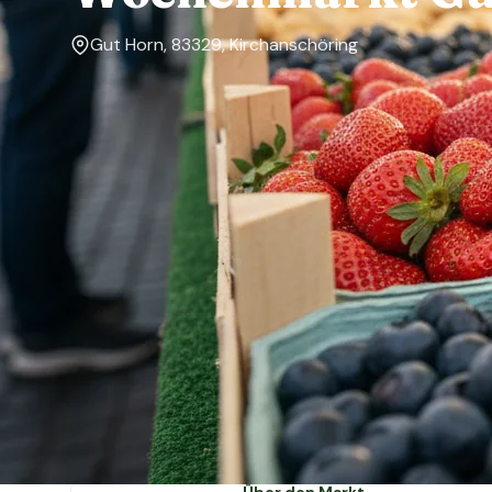
Gut Horn, 83329, Kirchanschöring
Markttage
Dienstag, Samstag