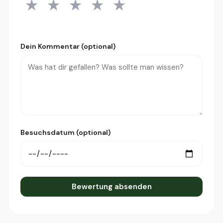
★
★
★
★
★
1 Stern
2 Sterne
3 Sterne
4 Sterne
5 Sterne
Dein Kommentar (optional)
Besuchsdatum (optional)
Bewertung absenden