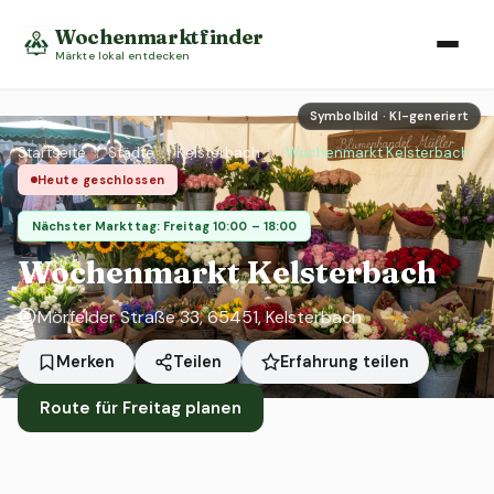
Wochenmarktfinder
Märkte lokal entdecken
Symbolbild · KI-generiert
Startseite
›
Städte
›
Kelsterbach
›
Wochenmarkt Kelsterbach
Heute geschlossen
Nächster Markttag: Freitag 10:00 – 18:00
Wochenmarkt Kelsterbach
Mörfelder Straße 33, 65451, Kelsterbach
Erfahrung teilen
Merken
Teilen
Route für Freitag planen