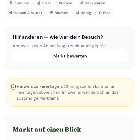
🥬 Gemüse
🍎 Obst
🧀 Käse
🥖 Backwaren
🥩 Fleisch & Wurst
🌸 Blumen
🍯 Honig
🥚 Eier
Hilf anderen — wie war dein Besuch?
Anonym · keine Anmeldung · redaktionell geprüft
Markt bewerten
Hinweis zu Feiertagen:
Öffnungszeiten können an
Feiertagen abweichen. Im Zweifel wende dich an das
zuständige Marktamt.
Markt auf einen Blick