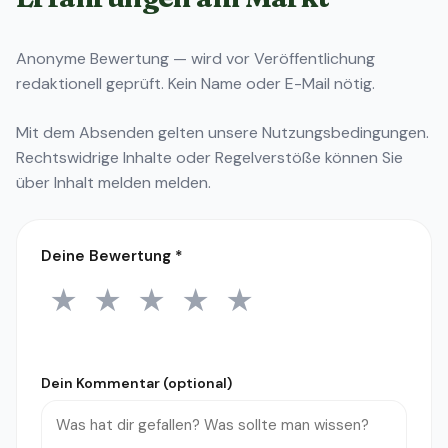
Anonyme Bewertung — wird vor Veröffentlichung
redaktionell geprüft. Kein Name oder E-Mail nötig.
Mit dem Absenden gelten unsere
Nutzungsbedingungen
.
Rechtswidrige Inhalte oder Regelverstöße können Sie
über
Inhalt melden
melden.
Deine Bewertung
*
★
★
★
★
★
1 Stern
2 Sterne
3 Sterne
4 Sterne
5 Sterne
Dein Kommentar (optional)