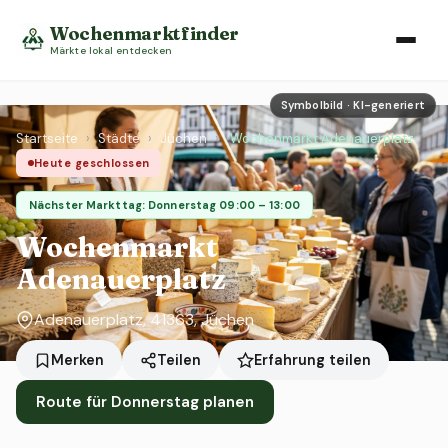
Wochenmarktfinder
Märkte lokal entdecken
Symbolbild · KI-generiert
Startseite
›
Städte
›
Jüchen
›
Wochenmarkt Adenauerplatz
Heute geschlossen
Nächster Markttag: Donnerstag 09:00 – 13:00
Wochenmarkt
Adenauerplatz
Adenauerplatz, 41363, Jüchen
Erfahrung teilen
Merken
Teilen
Route für Donnerstag planen