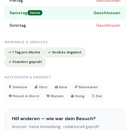
Freitag
Geschlossen
Samstag
Geschlossen
Heute
Sonntag
Geschlossen
MERKMALE & SERVICES
✓ 1 Tag pro Woche
✓ Großes Angebot
✓ Standort geprüft
KATEGORIEN & ANGEBOT
🥬 Gemüse
🍎 Obst
🧀 Käse
🥖 Backwaren
🥩 Fleisch & Wurst
🌸 Blumen
🍯 Honig
🥚 Eier
Hilf anderen — wie war dein Besuch?
Anonym · keine Anmeldung · redaktionell geprüft