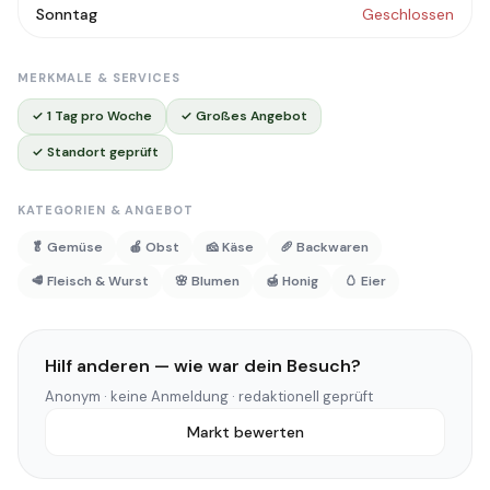
Sonntag
Geschlossen
MERKMALE & SERVICES
✓ 1 Tag pro Woche
✓ Großes Angebot
✓ Standort geprüft
KATEGORIEN & ANGEBOT
🥬 Gemüse
🍎 Obst
🧀 Käse
🥖 Backwaren
🥩 Fleisch & Wurst
🌸 Blumen
🍯 Honig
🥚 Eier
Hilf anderen — wie war dein Besuch?
Anonym · keine Anmeldung · redaktionell geprüft
Markt bewerten