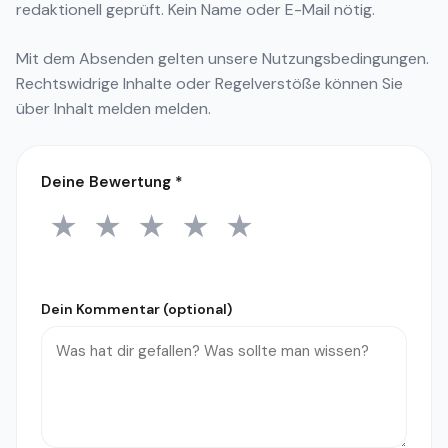
redaktionell geprüft. Kein Name oder E-Mail nötig.
Mit dem Absenden gelten unsere
Nutzungsbedingungen
.
Rechtswidrige Inhalte oder Regelverstöße können Sie
über
Inhalt melden
melden.
Deine Bewertung
*
★
★
★
★
★
1 Stern
2 Sterne
3 Sterne
4 Sterne
5 Sterne
Dein Kommentar (optional)