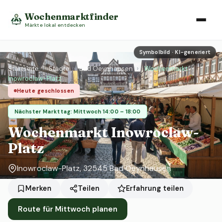
Wochenmarktfinder
Märkte lokal entdecken
Symbolbild · KI-generiert
Startseite
›
Städte
›
Bad Oeynhausen
›
Wochenmarkt
Inowroclaw-Platz
Heute geschlossen
Nächster Markttag: Mittwoch 14:00 – 18:00
Wochenmarkt Inowroclaw-
Platz
Inowroclaw-Platz, 32545 Bad Oeynhausen
Erfahrung teilen
Merken
Teilen
Route für Mittwoch planen