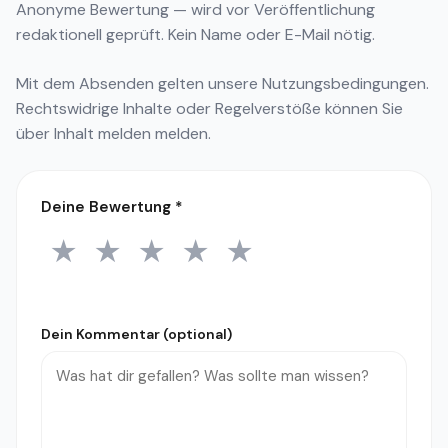
Anonyme Bewertung — wird vor Veröffentlichung
redaktionell geprüft. Kein Name oder E-Mail nötig.
Mit dem Absenden gelten unsere
Nutzungsbedingungen
.
Rechtswidrige Inhalte oder Regelverstöße können Sie
über
Inhalt melden
melden.
Deine Bewertung
*
★
★
★
★
★
1 Stern
2 Sterne
3 Sterne
4 Sterne
5 Sterne
Dein Kommentar (optional)