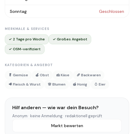
Sonntag
Geschlossen
MERKMALE & SERVICES
✓ 2 Tage pro Woche
✓ Großes Angebot
✓ OSM-verifiziert
KATEGORIEN & ANGEBOT
🥬 Gemüse
🍎 Obst
🧀 Käse
🥖 Backwaren
🥩 Fleisch & Wurst
🌸 Blumen
🍯 Honig
🥚 Eier
Hilf anderen — wie war dein Besuch?
Anonym · keine Anmeldung · redaktionell geprüft
Markt bewerten