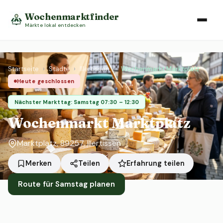
Wochenmarktfinder
Märkte lokal entdecken
Startseite
›
Städte
›
Illertissen
›
Wochenmarkt Marktplatz
Heute geschlossen
Nächster Markttag: Samstag 07:30 – 12:30
Wochenmarkt Marktplatz
Marktplatz, 89257, Illertissen
Erfahrung teilen
Merken
Teilen
Route für Samstag planen