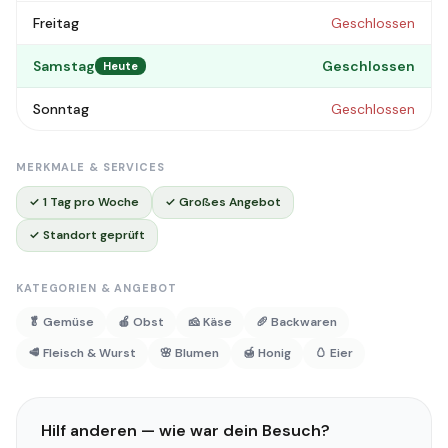
Freitag
Geschlossen
Samstag
Geschlossen
Heute
Sonntag
Geschlossen
MERKMALE & SERVICES
✓ 1 Tag pro Woche
✓ Großes Angebot
✓ Standort geprüft
KATEGORIEN & ANGEBOT
🥬 Gemüse
🍎 Obst
🧀 Käse
🥖 Backwaren
🥩 Fleisch & Wurst
🌸 Blumen
🍯 Honig
🥚 Eier
Hilf anderen — wie war dein Besuch?