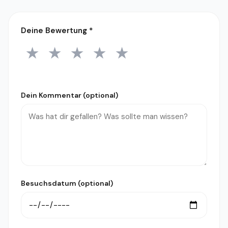
Deine Bewertung
*
★
★
★
★
★
1 Stern
2 Sterne
3 Sterne
4 Sterne
5 Sterne
Dein Kommentar (optional)
Besuchsdatum (optional)