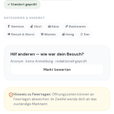
✓ Standort geprüft
KATEGORIEN & ANGEBOT
🥬 Gemüse
🍎 Obst
🧀 Käse
🥖 Backwaren
🥩 Fleisch & Wurst
🌸 Blumen
🍯 Honig
🥚 Eier
Hilf anderen — wie war dein Besuch?
Anonym · keine Anmeldung · redaktionell geprüft
Markt bewerten
Hinweis zu Feiertagen:
Öffnungszeiten können an
Feiertagen abweichen. Im Zweifel wende dich an das
zuständige Marktamt.