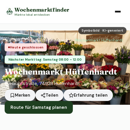
Wochenmarktfinder
Märkte lokal entdecken
Symbolbild · KI-generiert
Startseite
›
Städte
›
Hüffenhardt
›
Wochenmarkt Hüffenhardt
Heute geschlossen
Nächster Markttag: Samstag 08:00 – 12:00
Wochenmarkt Hüffenhardt
Hauptstraße, 74928 Hüffenhardt
Erfahrung teilen
Merken
Teilen
Route für Samstag planen