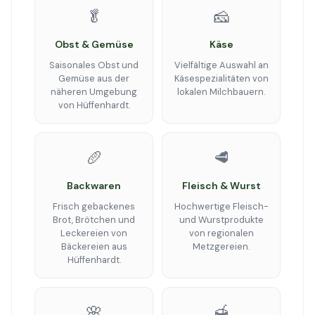
🥬
🧀
Obst & Gemüse
Käse
Saisonales Obst und
Vielfältige Auswahl an
Gemüse aus der
Käsespezialitäten von
näheren Umgebung
lokalen Milchbauern.
von Hüffenhardt.
🥖
🥩
Backwaren
Fleisch & Wurst
Frisch gebackenes
Hochwertige Fleisch-
Brot, Brötchen und
und Wurstprodukte
Leckereien von
von regionalen
Bäckereien aus
Metzgereien.
Hüffenhardt.
🌸
🍯