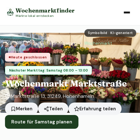
Wochenmarktfinder
Märkte lokal entdecken
Symbolbild · KI-generiert
Startseite
›
Städte
›
Hohenhameln
›
Wochenmarkt
Marktstraße
Heute geschlossen
Nächster Markttag: Samstag 08:00 – 13:00
Wochenmarkt Marktstraße
Marktstraße 13, 31249, Hohenhameln
Erfahrung teilen
Merken
Teilen
Route für Samstag planen