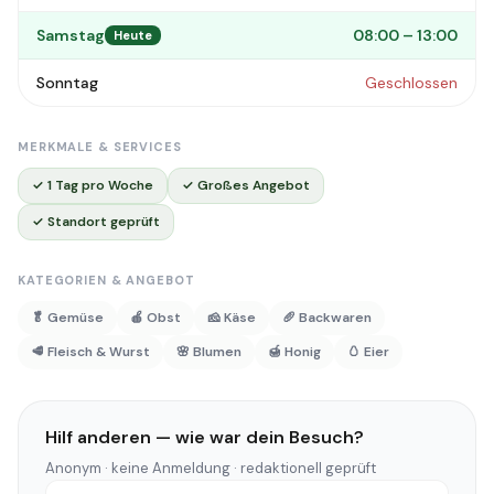
Samstag
08:00 – 13:00
Heute
Sonntag
Geschlossen
MERKMALE & SERVICES
✓ 1 Tag pro Woche
✓ Großes Angebot
✓ Standort geprüft
KATEGORIEN & ANGEBOT
🥬 Gemüse
🍎 Obst
🧀 Käse
🥖 Backwaren
🥩 Fleisch & Wurst
🌸 Blumen
🍯 Honig
🥚 Eier
Hilf anderen — wie war dein Besuch?
Anonym · keine Anmeldung · redaktionell geprüft