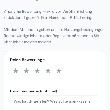
Anonyme Bewertung — wird vor Veröffentlichung
redaktionell geprüft. Kein Name oder E-Mail nötig.
Mit dem Absenden gelten unsere
Nutzungsbedingungen
.
Rechtswidrige Inhalte oder Regelverstöße können Sie
über
Inhalt melden
melden.
Deine Bewertung
*
★
★
★
★
★
1 Stern
2 Sterne
3 Sterne
4 Sterne
5 Sterne
Dein Kommentar (optional)