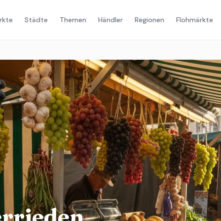
rkte
Städte
Themen
Händler
Regionen
Flohmärkte
rrieden