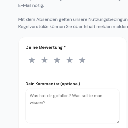
E-Mail nötig.
Mit dem Absenden gelten unsere
Nutzungsbedingu
Regelverstöße können Sie über
Inhalt melden
melden
Deine Bewertung
*
★
★
★
★
★
1 Stern
2 Sterne
3 Sterne
4 Sterne
5 Sterne
Dein Kommentar (optional)