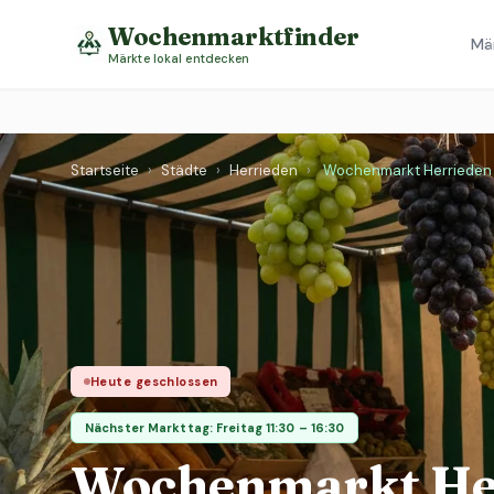
Wochenmarktfinder
Mä
Märkte lokal entdecken
Startseite
›
Städte
›
Herrieden
›
Wochenmarkt Herrieden
Heute geschlossen
Nächster Markttag: Freitag 11:30 – 16:30
Wochenmarkt He