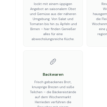
lockt mit einem üppigen
Rin
Angebot an saisonalem Obst
Wu
und Gemüse aus der näheren
hausgema
Umgebung. Von Salat und
die Fl
Tomaten bis hin zu Äpfeln und
Wochenma
Birnen – hier finden Genießer
eine
alles für eine
region
abwechslungsreiche Küche.
🥖
Backwaren
Frisch gebackenes Brot,
knusprige Brezen und süße
Teilchen – die Bäckereistände
auf dem Wochenmarkt
Herrieden verführen die