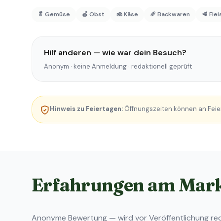
🥬 Gemüse
🍎 Obst
🧀 Käse
🥖 Backwaren
🥩 Fle
Hilf anderen — wie war dein Besuch?
Anonym · keine Anmeldung · redaktionell geprüft
Hinweis zu Feiertagen:
Öffnungszeiten können an Feie
Erfahrungen am Mar
Anonyme Bewertung — wird vor Veröffentlichung reda