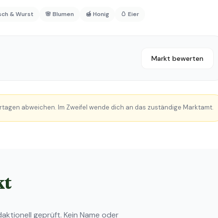
isch & Wurst
🌸 Blumen
🍯 Honig
🥚 Eier
Markt bewerten
rtagen abweichen. Im Zweifel wende dich an das zuständige Marktamt.
kt
ktionell geprüft. Kein Name oder