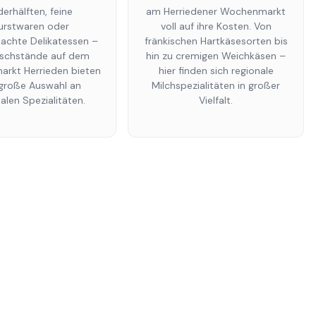
derhälften, feine
am Herriedener Wochenmarkt
rstwaren oder
voll auf ihre Kosten. Von
chte Delikatessen –
fränkischen Hartkäsesorten bis
eischstände auf dem
hin zu cremigen Weichkäsen –
rkt Herrieden bieten
hier finden sich regionale
 große Auswahl an
Milchspezialitäten in großer
alen Spezialitäten.
Vielfalt.