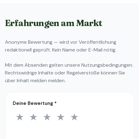
Erfahrungen am Markt
Anonyme Bewertung — wird vor Veröffentlichung
redaktionell geprüft. Kein Name oder E-Mail nötig.
Mit dem Absenden gelten unsere
Nutzungsbedingungen
.
Rechtswidrige Inhalte oder Regelverstöße können Sie
über
Inhalt melden
melden.
Deine Bewertung
*
★
★
★
★
★
1 Stern
2 Sterne
3 Sterne
4 Sterne
5 Sterne