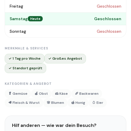
Freitag
Geschlossen
Samstag
Geschlossen
Heute
Sonntag
Geschlossen
MERKMALE & SERVICES
✓ 1 Tag pro Woche
✓ Großes Angebot
✓ Standort geprüft
KATEGORIEN & ANGEBOT
🥬 Gemüse
🍎 Obst
🧀 Käse
🥖 Backwaren
🥩 Fleisch & Wurst
🌸 Blumen
🍯 Honig
🥚 Eier
Hilf anderen — wie war dein Besuch?