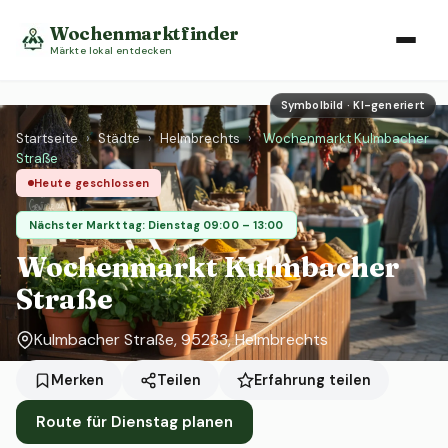
Wochenmarktfinder
Märkte lokal entdecken
Symbolbild · KI-generiert
Startseite
›
Städte
›
Helmbrechts
›
Wochenmarkt Kulmbacher
Straße
Heute geschlossen
Nächster Markttag: Dienstag 09:00 – 13:00
Wochenmarkt Kulmbacher
Straße
Kulmbacher Straße, 95233, Helmbrechts
Erfahrung teilen
Merken
Teilen
Route für Dienstag planen