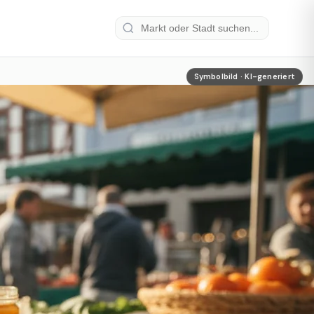
Symbolbild · KI-generiert