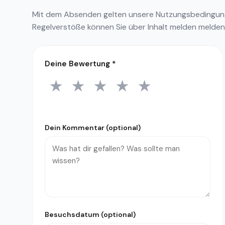
Mit dem Absenden gelten unsere
Nutzungsbedingu
Regelverstöße können Sie über
Inhalt melden
melden
Deine Bewertung
*
★
★
★
★
★
1 Stern
2 Sterne
3 Sterne
4 Sterne
5 Sterne
Dein Kommentar (optional)
Besuchsdatum (optional)