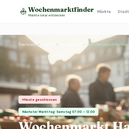
Wochenmarktfinder
Märkte
Städt
Märkte lokal entdecken
Startseite
›
Städte
›
Harthausen
›
Wochenmarkt Harthau
Heute geschlossen
Nächster Markttag: Samstag 07:00 – 12:00
Wochenmarkt Ha