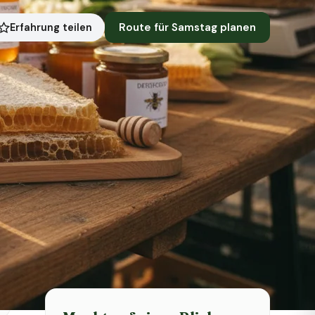
Route für Samstag planen
Erfahrung teilen
Symbolbild · KI-generiert
Status heute
Heute geschlossen