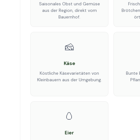
Saisonales Obst und Gemüse
Frisc
aus der Region, direkt vom
Brötchen
Bauernhof.
ört
🧀
Käse
Köstliche Käsevarietäten von
Bunte 
Kleinbauern aus der Umgebung.
Pfla
🥚
Eier