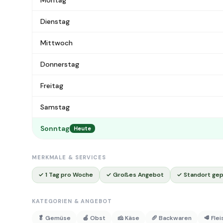
Montag
Dienstag
Mittwoch
Donnerstag
Freitag
Samstag
Sonntag
Heute
MERKMALE & SERVICES
✓ 1 Tag pro Woche
✓ Großes Angebot
✓ Standort gep
KATEGORIEN & ANGEBOT
🥬 Gemüse
🍎 Obst
🧀 Käse
🥖 Backwaren
🥩 Fle