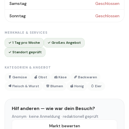
Samstag
Geschlossen
Sonntag
Geschlossen
MERKMALE & SERVICES
✓ 1 Tag pro Woche
✓ Großes Angebot
✓ Standort geprüft
KATEGORIEN & ANGEBOT
🥬 Gemüse
🍎 Obst
🧀 Käse
🥖 Backwaren
🥩 Fleisch & Wurst
🌸 Blumen
🍯 Honig
🥚 Eier
Hilf anderen — wie war dein Besuch?
Anonym · keine Anmeldung · redaktionell geprüft
Markt bewerten