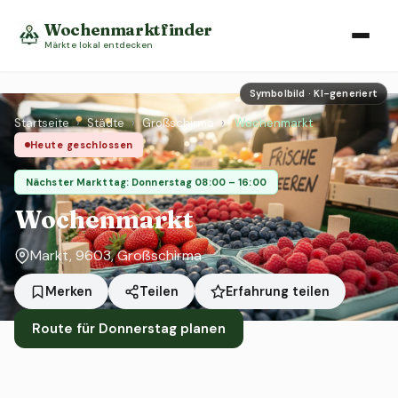
Wochenmarktfinder
Märkte lokal entdecken
Symbolbild · KI-generiert
Startseite
›
Städte
›
Großschirma
›
Wochenmarkt
Heute geschlossen
Nächster Markttag: Donnerstag 08:00 – 16:00
Wochenmarkt
Markt, 9603, Großschirma
Erfahrung teilen
Merken
Teilen
Route für Donnerstag planen