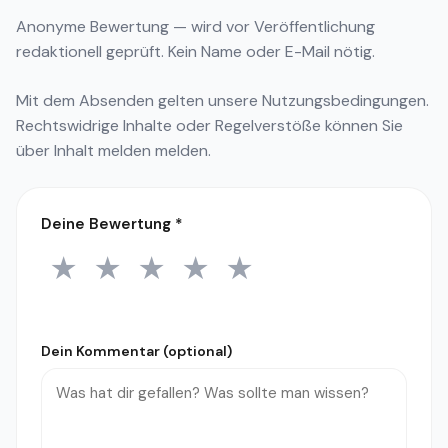
Anonyme Bewertung — wird vor Veröffentlichung
redaktionell geprüft. Kein Name oder E-Mail nötig.
Mit dem Absenden gelten unsere
Nutzungsbedingungen
.
Rechtswidrige Inhalte oder Regelverstöße können Sie
über
Inhalt melden
melden.
Deine Bewertung
*
★
★
★
★
★
1 Stern
2 Sterne
3 Sterne
4 Sterne
5 Sterne
Dein Kommentar (optional)