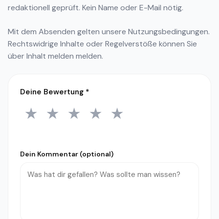
redaktionell geprüft. Kein Name oder E-Mail nötig.
Mit dem Absenden gelten unsere
Nutzungsbedingungen
.
Rechtswidrige Inhalte oder Regelverstöße können Sie
über
Inhalt melden
melden.
Deine Bewertung
*
★
★
★
★
★
1 Stern
2 Sterne
3 Sterne
4 Sterne
5 Sterne
Dein Kommentar (optional)