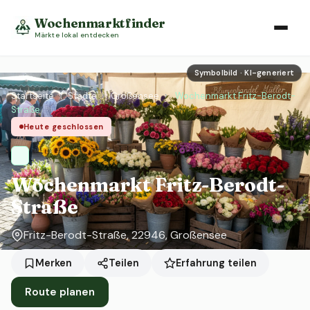
Wochenmarktfinder
Märkte lokal entdecken
Symbolbild · KI-generiert
Startseite
›
Städte
›
Großensee
›
Wochenmarkt Fritz-Berodt-
Straße
Heute geschlossen
Wochenmarkt Fritz-Berodt-
Straße
Fritz-Berodt-Straße, 22946, Großensee
Erfahrung teilen
Merken
Teilen
Route planen