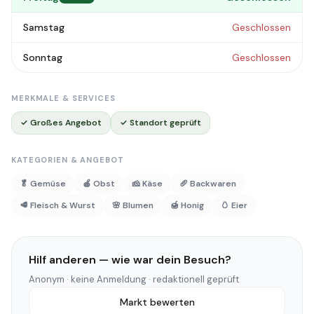
Samstag
Geschlossen
Sonntag
Geschlossen
MERKMALE & SERVICES
✓ Großes Angebot
✓ Standort geprüft
KATEGORIEN & ANGEBOT
🥬 Gemüse
🍎 Obst
🧀 Käse
🥖 Backwaren
🥩 Fleisch & Wurst
🌸 Blumen
🍯 Honig
🥚 Eier
Hilf anderen — wie war dein Besuch?
Anonym · keine Anmeldung · redaktionell geprüft
Markt bewerten