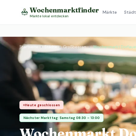
Wochenmarktfinder
Märkte
Städt
Märkte lokal entdecken
Startseite
›
Städte
›
Großbeeren
›
Wochenmarkt Dorfaue
Heute geschlossen
Nächster Markttag: Samstag 08:30 – 13:00
Wochenmarkt Do