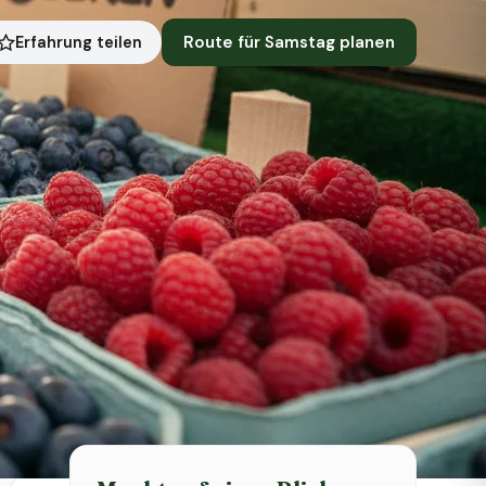
Route für Samstag planen
Erfahrung teilen
Symbolbild · KI-generiert
Status heute
Heute geschlossen