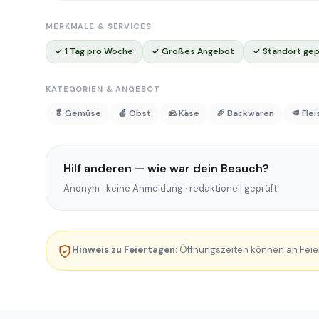
MERKMALE & SERVICES
✓ 1 Tag pro Woche
✓ Großes Angebot
✓ Standort gep
KATEGORIEN & ANGEBOT
🥬 Gemüse
🍎 Obst
🧀 Käse
🥖 Backwaren
🥩 Fle
Hilf anderen — wie war dein Besuch?
Anonym · keine Anmeldung · redaktionell geprüft
Hinweis zu Feiertagen:
Öffnungszeiten können an Feie