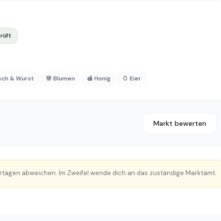
rüft
isch & Wurst
🌸 Blumen
🍯 Honig
🥚 Eier
Markt bewerten
rtagen abweichen. Im Zweifel wende dich an das zuständige Marktamt.