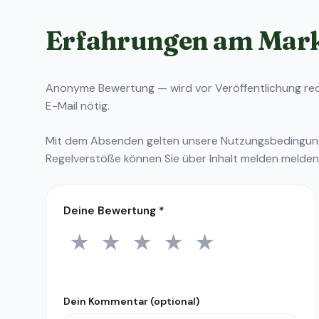
Erfahrungen am Mar
Anonyme Bewertung — wird vor Veröffentlichung reda
E-Mail nötig.
Mit dem Absenden gelten unsere
Nutzungsbedingu
Regelverstöße können Sie über
Inhalt melden
melden
Deine Bewertung
*
★
★
★
★
★
1 Stern
2 Sterne
3 Sterne
4 Sterne
5 Sterne
Dein Kommentar (optional)