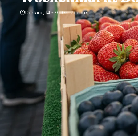
Dorfaue, 14979, Großbeeren
Markttage
Samstag
Über den Markt