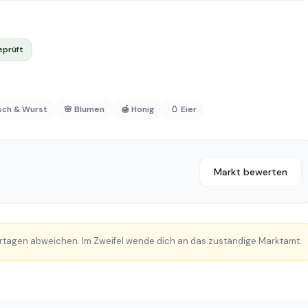
eprüft
isch & Wurst
🌸 Blumen
🍯 Honig
🥚 Eier
Markt bewerten
rtagen abweichen. Im Zweifel wende dich an das zuständige Marktamt.