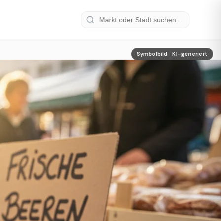
Symbolbild · KI-generiert