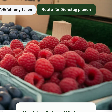
Route für Dienstag planen
Erfahrung teilen
Symbolbild · KI-generiert
Status heute
Heute geschlossen