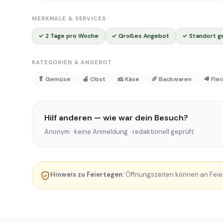
MERKMALE & SERVICES
✓ 2 Tage pro Woche
✓ Großes Angebot
✓ Standort g
KATEGORIEN & ANGEBOT
🥬 Gemüse
🍎 Obst
🧀 Käse
🥖 Backwaren
🥩 Fle
Hilf anderen — wie war dein Besuch?
Anonym · keine Anmeldung · redaktionell geprüft
Hinweis zu Feiertagen:
Öffnungszeiten können an Feie