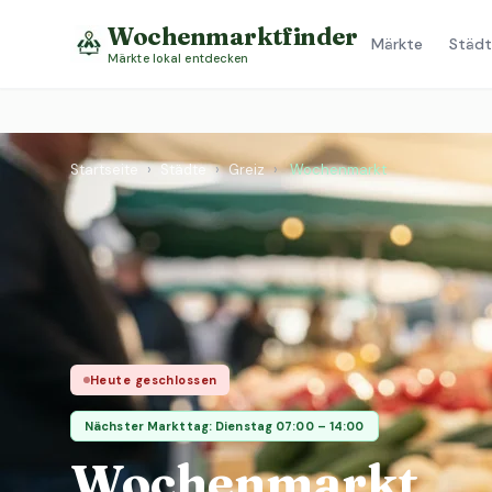
Wochenmarktfinder
Märkte
Städt
Märkte lokal entdecken
Startseite
›
Städte
›
Greiz
›
Wochenmarkt
Heute geschlossen
Nächster Markttag: Dienstag 07:00 – 14:00
Wochenmarkt