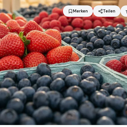
Merken
Teilen
Standort
Greiz
Händler