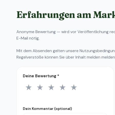
Erfahrungen am Mar
Anonyme Bewertung — wird vor Veröffentlichung reda
E-Mail nötig.
Mit dem Absenden gelten unsere
Nutzungsbedingu
Regelverstöße können Sie über
Inhalt melden
melden
Deine Bewertung
*
★
★
★
★
★
1 Stern
2 Sterne
3 Sterne
4 Sterne
5 Sterne
Dein Kommentar (optional)