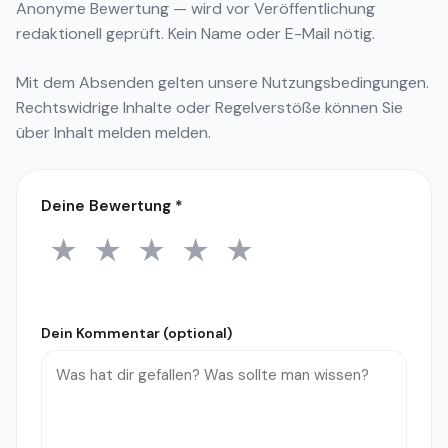
Anonyme Bewertung — wird vor Veröffentlichung
redaktionell geprüft. Kein Name oder E-Mail nötig.
Mit dem Absenden gelten unsere
Nutzungsbedingungen
.
Rechtswidrige Inhalte oder Regelverstöße können Sie
über
Inhalt melden
melden.
Deine Bewertung
*
★
★
★
★
★
1 Stern
2 Sterne
3 Sterne
4 Sterne
5 Sterne
Dein Kommentar (optional)