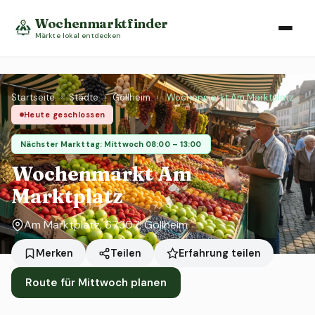
Wochenmarktfinder
Märkte lokal entdecken
Startseite
›
Städte
›
Göllheim
›
Wochenmarkt Am Marktplatz
Heute geschlossen
Nächster Markttag: Mittwoch 08:00 – 13:00
Wochenmarkt Am
Marktplatz
Am Marktplatz, 67307, Göllheim
Erfahrung teilen
Merken
Teilen
Route für Mittwoch planen