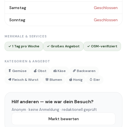
Samstag
Geschlossen
Sonntag
Geschlossen
MERKMALE & SERVICES
✓ 1 Tag pro Woche
✓ Großes Angebot
✓ OSM-verifiziert
KATEGORIEN & ANGEBOT
🥬 Gemüse
🍎 Obst
🧀 Käse
🥖 Backwaren
🥩 Fleisch & Wurst
🌸 Blumen
🍯 Honig
🥚 Eier
Hilf anderen — wie war dein Besuch?
Anonym · keine Anmeldung · redaktionell geprüft
Markt bewerten