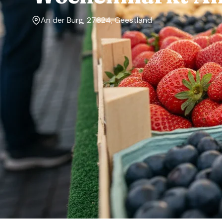
An der Burg, 27624, Geestland
Markttage
Freitag
Über den Markt