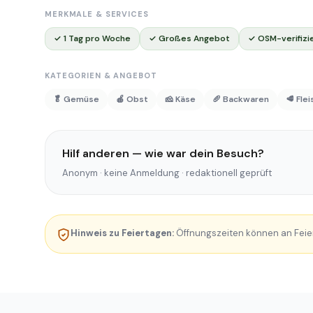
MERKMALE & SERVICES
✓ 1 Tag pro Woche
✓ Großes Angebot
✓ OSM-verifizi
KATEGORIEN & ANGEBOT
🥬 Gemüse
🍎 Obst
🧀 Käse
🥖 Backwaren
🥩 Fle
Hilf anderen — wie war dein Besuch?
Anonym · keine Anmeldung · redaktionell geprüft
Hinweis zu Feiertagen:
Öffnungszeiten können an Feie