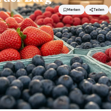
Merken
Teilen
Standort
Geestland
Händler