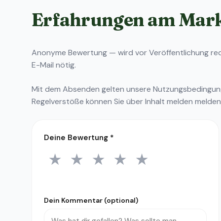
Erfahrungen am Mar
Anonyme Bewertung — wird vor Veröffentlichung reda
E-Mail nötig.
Mit dem Absenden gelten unsere
Nutzungsbedingu
Regelverstöße können Sie über
Inhalt melden
melden
Deine Bewertung
*
★
★
★
★
★
1 Stern
2 Sterne
3 Sterne
4 Sterne
5 Sterne
Dein Kommentar (optional)