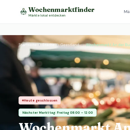
Wochenmarktfinder
Mä
Märkte lokal entdecken
Startseite
›
Städte
›
Geestland
›
Wochenmarkt An der Bu
Heute geschlossen
Nächster Markttag: Freitag 08:00 – 12:00
Wochenmarkt An