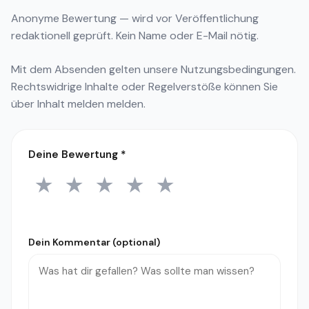
Anonyme Bewertung — wird vor Veröffentlichung
redaktionell geprüft. Kein Name oder E-Mail nötig.
Mit dem Absenden gelten unsere
Nutzungsbedingungen
.
Rechtswidrige Inhalte oder Regelverstöße können Sie
über
Inhalt melden
melden.
Deine Bewertung
*
★
★
★
★
★
1 Stern
2 Sterne
3 Sterne
4 Sterne
5 Sterne
Dein Kommentar (optional)