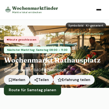
Wochenmarktfinder
Märkte lokal entdecken
Symbolbild · KI-generiert
Startseite
›
Städte
›
Essenbach
›
Wochenmarkt Rathausplatz
Heute geschlossen
Nächster Markttag: Samstag 08:00 – 11:30
Wochenmarkt Rathausplatz
Rathausplatz, 84051, Essenbach
Erfahrung teilen
Merken
Teilen
Route für Samstag planen