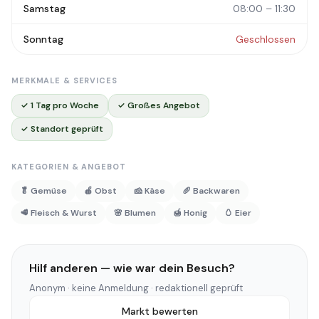
Samstag
08:00 – 11:30
Sonntag
Geschlossen
MERKMALE & SERVICES
✓ 1 Tag pro Woche
✓ Großes Angebot
✓ Standort geprüft
KATEGORIEN & ANGEBOT
🥬 Gemüse
🍎 Obst
🧀 Käse
🥖 Backwaren
🥩 Fleisch & Wurst
🌸 Blumen
🍯 Honig
🥚 Eier
Hilf anderen — wie war dein Besuch?
Anonym · keine Anmeldung · redaktionell geprüft
Markt bewerten