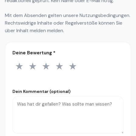
redaktionell geprüft. Kein Name oder E-Mail nötig.
Mit dem Absenden gelten unsere
Nutzungsbedingungen
.
Rechtswidrige Inhalte oder Regelverstöße können Sie
über
Inhalt melden
melden.
Deine Bewertung
*
★
★
★
★
★
1 Stern
2 Sterne
3 Sterne
4 Sterne
5 Sterne
Dein Kommentar (optional)