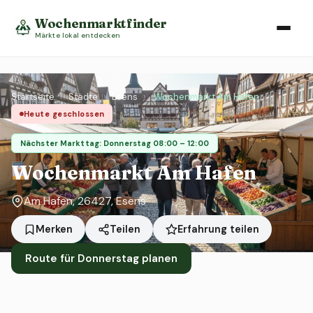
Wochenmarktfinder
Märkte lokal entdecken
Startseite
›
Städte
›
Esens
›
Wochenmarkt Am Hafen
Heute geschlossen
Nächster Markttag: Donnerstag 08:00 – 12:00
Wochenmarkt Am Hafen
Am Hafen, 26427, Esens
Erfahrung teilen
Merken
Teilen
Route für Donnerstag planen