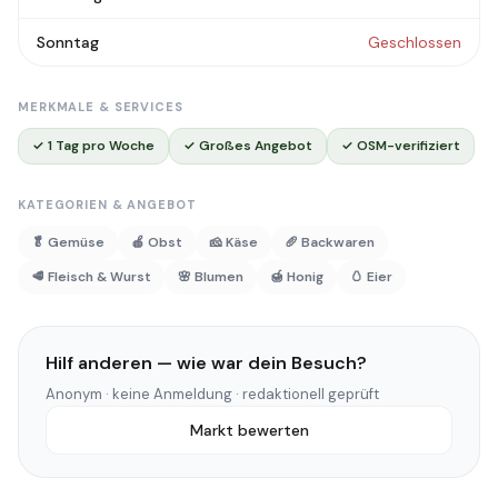
Sonntag
Geschlossen
MERKMALE & SERVICES
✓ 1 Tag pro Woche
✓ Großes Angebot
✓ OSM-verifiziert
KATEGORIEN & ANGEBOT
🥬 Gemüse
🍎 Obst
🧀 Käse
🥖 Backwaren
🥩 Fleisch & Wurst
🌸 Blumen
🍯 Honig
🥚 Eier
Hilf anderen — wie war dein Besuch?
Anonym · keine Anmeldung · redaktionell geprüft
Markt bewerten