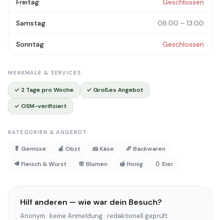
Freitag
Geschlossen
Samstag
08:00 – 13:00
Sonntag
Geschlossen
MERKMALE & SERVICES
✓ 2 Tage pro Woche
✓ Großes Angebot
✓ OSM-verifiziert
KATEGORIEN & ANGEBOT
🥬 Gemüse
🍎 Obst
🧀 Käse
🥖 Backwaren
🥩 Fleisch & Wurst
🌸 Blumen
🍯 Honig
🥚 Eier
Hilf anderen — wie war dein Besuch?
Anonym · keine Anmeldung · redaktionell geprüft