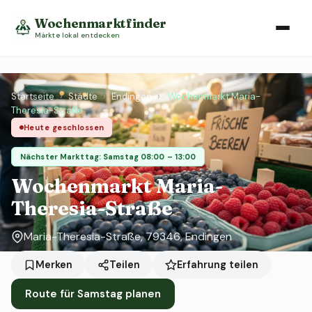
Wochenmarktfinder
Märkte lokal entdecken
Startseite
›
Städte
›
Endingen
›
Wochenmarkt Maria-
Theresia-Straße
Heute geschlossen
Nächster Markttag: Samstag 08:00 – 13:00
Wochenmarkt Maria-
Theresia-Straße
Maria-Theresia-Straße, 79346, Endingen
Erfahrung teilen
Merken
Teilen
Route für Samstag planen