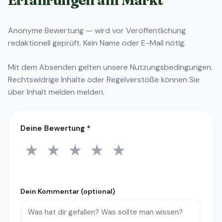
Erfahrungen am Markt
Anonyme Bewertung — wird vor Veröffentlichung
redaktionell geprüft. Kein Name oder E-Mail nötig.
Mit dem Absenden gelten unsere
Nutzungsbedingungen
.
Rechtswidrige Inhalte oder Regelverstöße können Sie
über
Inhalt melden
melden.
Deine Bewertung
*
★
★
★
★
★
1 Stern
2 Sterne
3 Sterne
4 Sterne
5 Sterne
Dein Kommentar (optional)