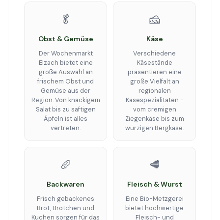
🥬
🧀
Obst & Gemüse
Käse
Der Wochenmarkt
Verschiedene
Elzach bietet eine
Käsestände
große Auswahl an
präsentieren eine
frischem Obst und
große Vielfalt an
Gemüse aus der
regionalen
Region. Von knackigem
Käsespezialitäten -
Salat bis zu saftigen
vom cremigen
Äpfeln ist alles
Ziegenkäse bis zum
vertreten.
würzigen Bergkäse.
🥖
🥩
Backwaren
Fleisch & Wurst
Frisch gebackenes
Eine Bio-Metzgerei
Brot, Brötchen und
bietet hochwertige
Kuchen sorgen für das
Fleisch- und