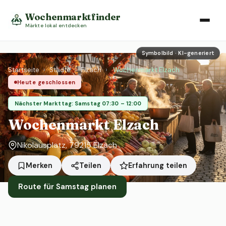
Wochenmarktfinder
Märkte lokal entdecken
Symbolbild · KI-generiert
Startseite
›
Städte
›
Elzach
›
Wochenmarkt Elzach
Heute geschlossen
Nächster Markttag: Samstag 07:30 – 12:00
Wochenmarkt Elzach
Nikolausplatz, 79215 Elzach
Erfahrung teilen
Merken
Teilen
Route für Samstag planen