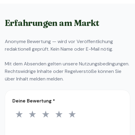
Erfahrungen am Markt
Anonyme Bewertung — wird vor Veröffentlichung
redaktionell geprüft. Kein Name oder E-Mail nötig.
Mit dem Absenden gelten unsere
Nutzungsbedingungen
.
Rechtswidrige Inhalte oder Regelverstöße können Sie
über
Inhalt melden
melden.
Deine Bewertung
*
★
★
★
★
★
1 Stern
2 Sterne
3 Sterne
4 Sterne
5 Sterne