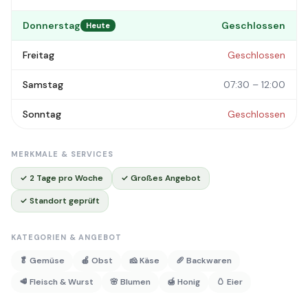
Donnerstag
Geschlossen
Heute
Freitag
Geschlossen
Samstag
07:30 – 12:00
Sonntag
Geschlossen
MERKMALE & SERVICES
✓ 2 Tage pro Woche
✓ Großes Angebot
✓ Standort geprüft
KATEGORIEN & ANGEBOT
🥬 Gemüse
🍎 Obst
🧀 Käse
🥖 Backwaren
🥩 Fleisch & Wurst
🌸 Blumen
🍯 Honig
🥚 Eier