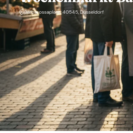
Barbarossaplatz, 40545, Düsseldorf
Markttage
Dienstag, Freitag
Über den Markt