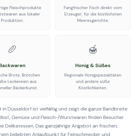
tige Fleischprodukte
Fangfrischer Fisch direkt vom
stwaren aus lokaler
Erzeuger, für die köstlichsten
Produktion.
Meeresgerichte.
🥖
🍯
Backwaren
Honig & Süßes
sche Brote, Brötchen
Regionale Honigspezialitäten
üße Leckereien aus
und andere süße
oneller Bäckerkunst.
Köstlichkeiten.
 Düsseldorf ist vielfältig und zeigt die ganze Bandbreite
 Obst, Gemüse und Fleisch-/Wurstwaren finden Besucher
ne Delikatessen. Das ganzjährige Angebot an frischen,
nem beliebten Anlaufpunkt für Feinschmecker und