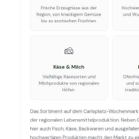
Frische Erzeugnisse aus der
Hochwer
Region, von knackigem Gemüse
und Wur
bis zu exotischen Früchten.
🧀
Käse & Milch
Vielfältige Käsesorten und
Ofenfri
Milchprodukte von regionalen
und s
Höfen.
traditi
Das Sortiment auf dem Carlsplatz-Wochenmarkt in
der regionalen Lebensmittelproduktion. Neben
hier auch Fisch, Käse, Backwaren und ausgefalle
hochwertigen Produkten macht den Markt zu ei