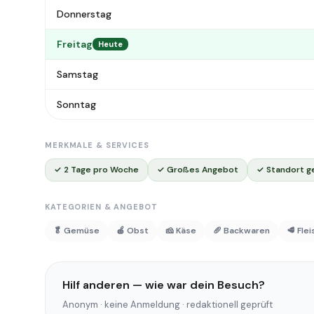
Donnerstag
Freitag
Heute
Samstag
Sonntag
MERKMALE & SERVICES
✓ 2 Tage pro Woche
✓ Großes Angebot
✓ Standort g
KATEGORIEN & ANGEBOT
🥬 Gemüse
🍎 Obst
🧀 Käse
🥖 Backwaren
🥩 Fle
Hilf anderen — wie war dein Besuch?
Anonym · keine Anmeldung · redaktionell geprüft