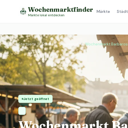
Wochenmarktfinder
Märkte
Städt
Märkte lokal entdecken
Startseite
›
Städte
›
Düsseldorf
›
Wochenmarkt Barbaros
Jetzt geöffnet
Wochenmarkt Bar