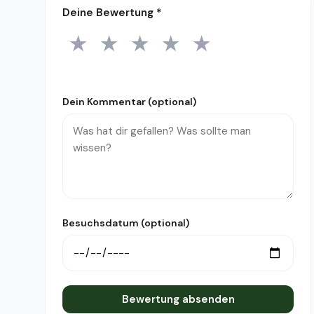
Deine Bewertung
*
★
★
★
★
★
1 Stern
2 Sterne
3 Sterne
4 Sterne
5 Sterne
Dein Kommentar (optional)
Besuchsdatum (optional)
Bewertung absenden