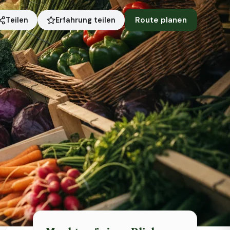
Route planen
Erfahrung teilen
Teilen
Symbolbild · KI-generiert
Status heute
Jetzt geöffnet