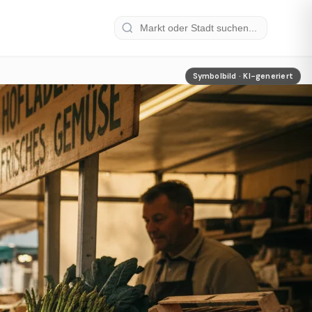
Symbolbild · KI-generiert