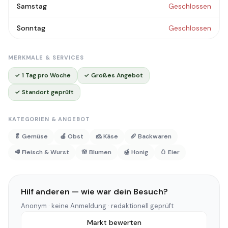
Samstag
Geschlossen
Sonntag
Geschlossen
MERKMALE & SERVICES
✓ 1 Tag pro Woche
✓ Großes Angebot
✓ Standort geprüft
KATEGORIEN & ANGEBOT
🥬 Gemüse
🍎 Obst
🧀 Käse
🥖 Backwaren
🥩 Fleisch & Wurst
🌸 Blumen
🍯 Honig
🥚 Eier
Hilf anderen — wie war dein Besuch?
Anonym · keine Anmeldung · redaktionell geprüft
Markt bewerten