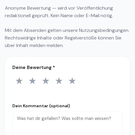
Anonyme Bewertung — wird vor Veröffentlichung
redaktionell geprüft. Kein Name oder E-Mail nötig.
Mit dem Absenden gelten unsere
Nutzungsbedingungen
.
Rechtswidrige Inhalte oder Regelverstöße können Sie
über
Inhalt melden
melden.
Deine Bewertung
*
★
★
★
★
★
1 Stern
2 Sterne
3 Sterne
4 Sterne
5 Sterne
Dein Kommentar (optional)