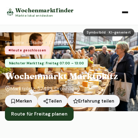
Wochenmarktfinder
Märkte lokal entdecken
Symbolbild · KI-generiert
Startseite
›
Städte
›
Drolshagen
›
Wochenmarkt Marktplatz
Heute geschlossen
Nächster Markttag: Freitag 07:00 – 13:00
Wochenmarkt Marktplatz
Marktplatz, 57489, Drolshagen
Erfahrung teilen
Merken
Teilen
Route für Freitag planen