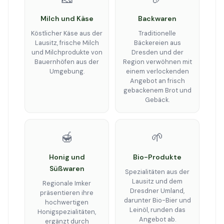
Milch und Käse
Backwaren
Köstlicher Käse aus der
Traditionelle
Lausitz, frische Milch
Bäckereien aus
und Milchprodukte von
Dresden und der
Bauernhöfen aus der
Region verwöhnen mit
Umgebung.
einem verlockenden
Angebot an frisch
gebackenem Brot und
Gebäck.
🍯
🌱
Honig und
Bio-Produkte
Süßwaren
Spezialitäten aus der
Lausitz und dem
Regionale Imker
Dresdner Umland,
präsentieren ihre
darunter Bio-Bier und
hochwertigen
Leinöl, runden das
Honigspezialitäten,
Angebot ab.
ergänzt durch