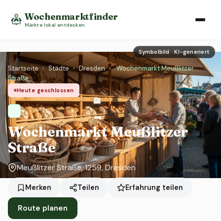
Wochenmarktfinder
Märkte lokal entdecken
Symbolbild · KI-generiert
Startseite
›
Städte
›
Dresden
›
Wochenmarkt Meußlitzer
Straße
Heute geschlossen
Wochenmarkt Meußlitzer
Straße
Meußlitzer Straße, 1259, Dresden
Erfahrung teilen
Merken
Teilen
Route planen