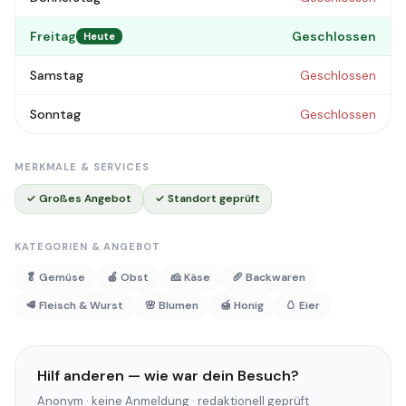
Freitag
Geschlossen
Heute
Samstag
Geschlossen
Sonntag
Geschlossen
MERKMALE & SERVICES
✓ Großes Angebot
✓ Standort geprüft
KATEGORIEN & ANGEBOT
🥬 Gemüse
🍎 Obst
🧀 Käse
🥖 Backwaren
🥩 Fleisch & Wurst
🌸 Blumen
🍯 Honig
🥚 Eier
Hilf anderen — wie war dein Besuch?
Anonym · keine Anmeldung · redaktionell geprüft