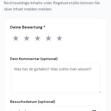
Rechtswidrige Inhalte oder Regelverstöße können Sie
über
Inhalt melden
melden.
Deine Bewertung
*
★
★
★
★
★
1 Stern
2 Sterne
3 Sterne
4 Sterne
5 Sterne
Dein Kommentar (optional)
Besuchsdatum (optional)