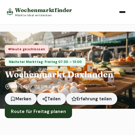
Wochenmarktfinder
Märkte lokal entdecken
Startseite
›
Städte
›
Karlsruhe
›
Wochenmarkt Daxlanden
Heute geschlossen
Nächster Markttag: Freitag 07:30 – 13:00
Wochenmarkt Daxlanden
Kirchplatz, 76189 Karlsruhe
Erfahrung teilen
Merken
Teilen
Route für Freitag planen