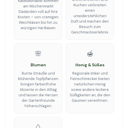
Käseliebhaber kommen
Kuchen verbreiten
am Wochenmarkt
einen
Daxlanden voll auf ihre
unwiderstehlichen
Kosten – von cremigen
Duft und machen den
Weichkäsen bis hin zu
Besuch zum
würzigen Hartkäsen.
Geschmackserlebnis.
🌸
🍯
Blumen
Honig & Süßes
Bunte Sträuße und
Regionale Imker und
blühende Topfpflanzen
Feinschmecker bieten
bringen farbenfrohe
natürlichen Honig
Akzente in den Alltag
sowie andere leckere
und lassen die Herzen
Süßigkeiten an, die den
der Gartenfreunde
Gaumen verwöhnen.
höherschlagen.
🥚