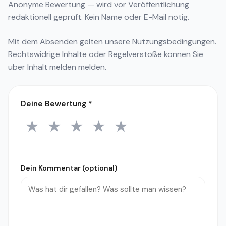
Anonyme Bewertung — wird vor Veröffentlichung
redaktionell geprüft. Kein Name oder E-Mail nötig.
Mit dem Absenden gelten unsere
Nutzungsbedingungen
.
Rechtswidrige Inhalte oder Regelverstöße können Sie
über
Inhalt melden
melden.
Deine Bewertung
*
★
★
★
★
★
1 Stern
2 Sterne
3 Sterne
4 Sterne
5 Sterne
Dein Kommentar (optional)