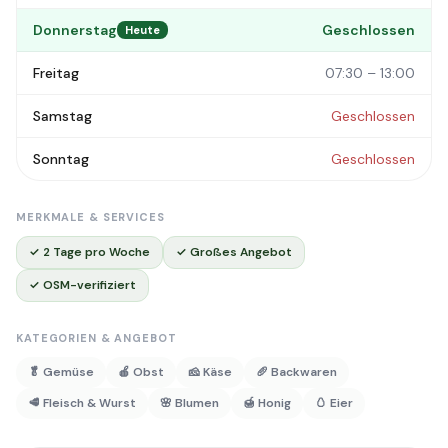
Donnerstag
Geschlossen
Heute
Freitag
07:30 – 13:00
Samstag
Geschlossen
Sonntag
Geschlossen
MERKMALE & SERVICES
✓ 2 Tage pro Woche
✓ Großes Angebot
✓ OSM-verifiziert
KATEGORIEN & ANGEBOT
🥬 Gemüse
🍎 Obst
🧀 Käse
🥖 Backwaren
🥩 Fleisch & Wurst
🌸 Blumen
🍯 Honig
🥚 Eier