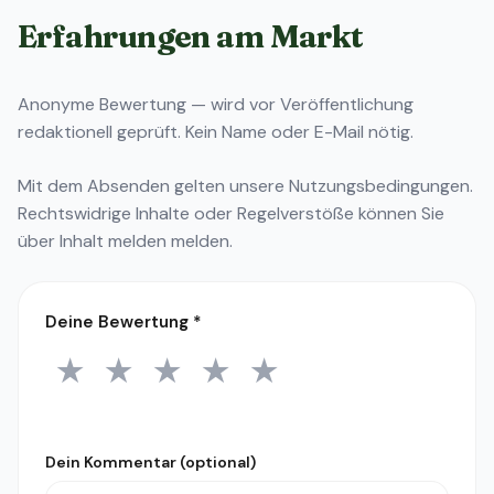
Erfahrungen am Markt
Anonyme Bewertung — wird vor Veröffentlichung
redaktionell geprüft. Kein Name oder E-Mail nötig.
Mit dem Absenden gelten unsere
Nutzungsbedingungen
.
Rechtswidrige Inhalte oder Regelverstöße können Sie
über
Inhalt melden
melden.
Deine Bewertung
*
★
★
★
★
★
1 Stern
2 Sterne
3 Sterne
4 Sterne
5 Sterne
Dein Kommentar (optional)