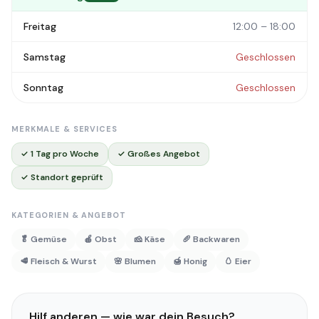
Freitag
12:00 – 18:00
Samstag
Geschlossen
Sonntag
Geschlossen
MERKMALE & SERVICES
✓ 1 Tag pro Woche
✓ Großes Angebot
✓ Standort geprüft
KATEGORIEN & ANGEBOT
🥬 Gemüse
🍎 Obst
🧀 Käse
🥖 Backwaren
🥩 Fleisch & Wurst
🌸 Blumen
🍯 Honig
🥚 Eier
Hilf anderen — wie war dein Besuch?