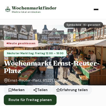
Wochenmarktfinder
Märkte lokal entdecken
Symbolbild · KI-generiert
Startseite
›
Städte
›
Dachau
›
Wochenmarkt Ernst-Reuter-
Platz
Heute geschlossen
Nächster Markttag: Freitag 12:00 – 18:00
Wochenmarkt Ernst-Reuter-
Platz
Ernst-Reuter-Platz, 85221, Dachau
Erfahrung teilen
Merken
Teilen
Route für Freitag planen