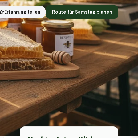
Route für Samstag planen
Erfahrung teilen
Symbolbild · KI-generiert
Status heute
Heute geschlossen