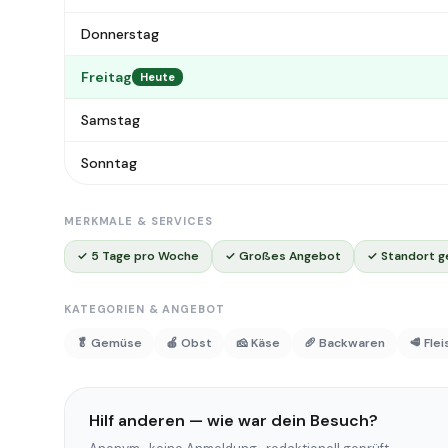
Donnerstag
Freitag
Heute
Samstag
Sonntag
MERKMALE & SERVICES
✓ 5 Tage pro Woche
✓ Großes Angebot
✓ Standort g
KATEGORIEN & ANGEBOT
🥬 Gemüse
🍎 Obst
🧀 Käse
🥖 Backwaren
🥩 Fle
Hilf anderen — wie war dein Besuch?