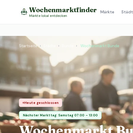
Wochenmarktfinder
Märkte
Städt
Märkte lokal entdecken
Startseite
›
Städte
›
Bunde
›
Wochenmarkt Bunde
Heute geschlossen
Nächster Markttag: Samstag 07:00 – 13:00
Wochenmarkt B