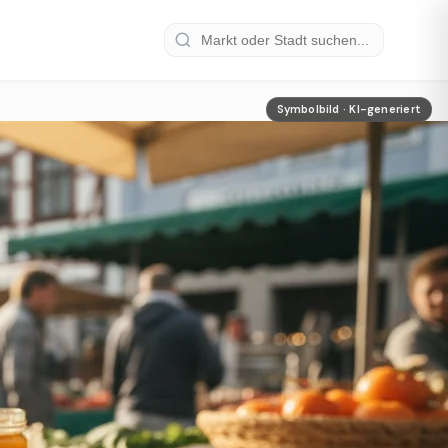
Symbolbild · KI-generiert