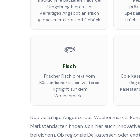
Traditionelle Bäckereien aus der
Reg
Umgebung bieten ein
präse
vielfältiges Angebot an frisch
Spezial
gebackenem Brot und Gebäck.
Frücht
🐟
Fisch
Frischer Fisch direkt vom
Edle Käse
Küstenfischer ist ein weiteres
Regi
Highlight auf dem
Käsestän
Wochenmarkt.
Das vielfältige Angebot des Wochenmarkts Bund
Markstandarten finden sich hier auch innovativ
bereichern. Ob regionale Delikatessen oder ex