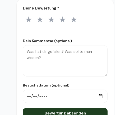
Deine Bewertung
*
★
★
★
★
★
1 Stern
2 Sterne
3 Sterne
4 Sterne
5 Sterne
Dein Kommentar (optional)
Besuchsdatum (optional)
Bewertung absenden