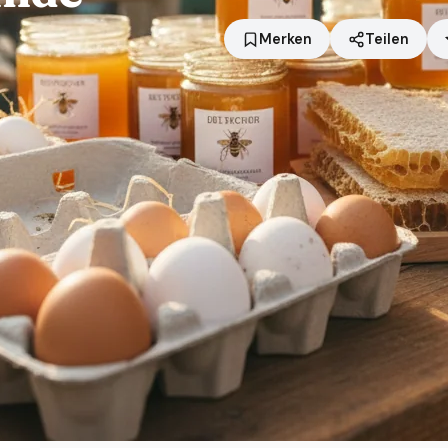
Merken
Teilen
Standort
Bunde
Händler