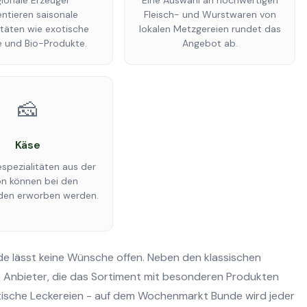
ionale Erzeuger
Eine Auswahl an hochwertigen
ntieren saisonale
Fleisch- und Wurstwaren von
itäten wie exotische
lokalen Metzgereien rundet das
e und Bio-Produkte.
Angebot ab.
🧀
Käse
spezialitäten aus der
on können bei den
den erworben werden.
e lässt keine Wünsche offen. Neben den klassischen
e Anbieter, die das Sortiment mit besonderen Produkten
otische Leckereien - auf dem Wochenmarkt Bunde wird jeder