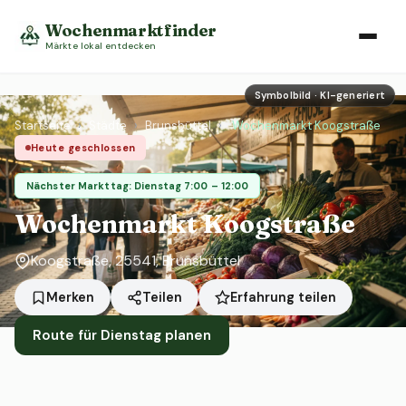
Wochenmarktfinder
Märkte lokal entdecken
Symbolbild · KI-generiert
Startseite
›
Städte
›
Brunsbüttel
›
Wochenmarkt Koogstraße
Heute geschlossen
Nächster Markttag: Dienstag 7:00 – 12:00
Wochenmarkt Koogstraße
Koogstraße, 25541, Brunsbüttel
Erfahrung teilen
Merken
Teilen
Route für Dienstag planen