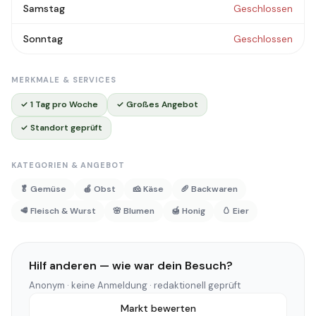
Samstag
Geschlossen
Sonntag
Geschlossen
MERKMALE & SERVICES
✓ 1 Tag pro Woche
✓ Großes Angebot
✓ Standort geprüft
KATEGORIEN & ANGEBOT
🥬 Gemüse
🍎 Obst
🧀 Käse
🥖 Backwaren
🥩 Fleisch & Wurst
🌸 Blumen
🍯 Honig
🥚 Eier
Hilf anderen — wie war dein Besuch?
Anonym · keine Anmeldung · redaktionell geprüft
Markt bewerten