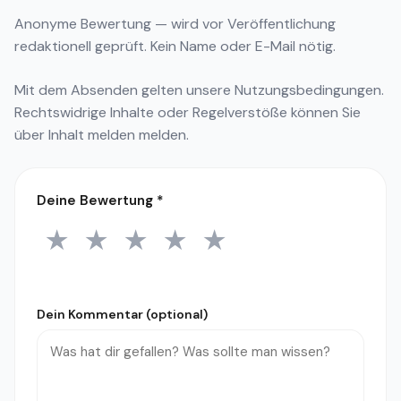
Anonyme Bewertung — wird vor Veröffentlichung
redaktionell geprüft. Kein Name oder E-Mail nötig.
Mit dem Absenden gelten unsere
Nutzungsbedingungen
.
Rechtswidrige Inhalte oder Regelverstöße können Sie
über
Inhalt melden
melden.
Deine Bewertung
*
★
★
★
★
★
1 Stern
2 Sterne
3 Sterne
4 Sterne
5 Sterne
Dein Kommentar (optional)