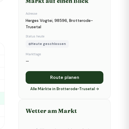
Markt auf einen Blick
Adresse
Herges Vogtei, 98596, Brotterode-
Trusetal
Status heute
Heute geschlossen
Markttage
—
Route planen
Alle Märkte in Brotterode-Trusetal →
Wetter am Markt