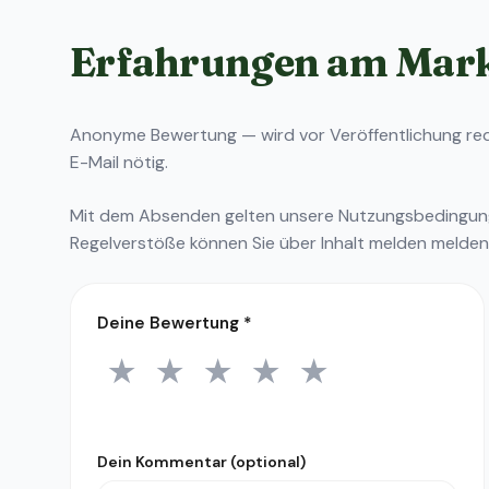
Erfahrungen am Mar
Anonyme Bewertung — wird vor Veröffentlichung reda
E-Mail nötig.
Mit dem Absenden gelten unsere
Nutzungsbedingu
Regelverstöße können Sie über
Inhalt melden
melden
Deine Bewertung
*
★
★
★
★
★
1 Stern
2 Sterne
3 Sterne
4 Sterne
5 Sterne
Dein Kommentar (optional)