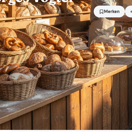
Merken
Standort
Brotterode-Trusetal
Händler