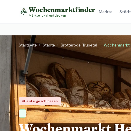
Wochenmarktfinder
Märkte
Städt
Märkte lokal entdecken
Startseite
›
Städte
›
Brotterode-Trusetal
›
Wochenmarkt 
Heute geschlossen
Wochenmarkt Her