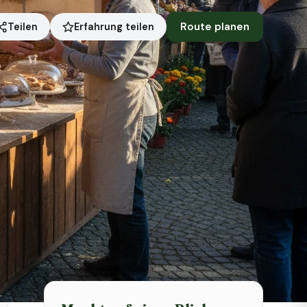
Route planen
Erfahrung teilen
Teilen
Symbolbild · KI-generiert
Status heute
Heute geschlossen