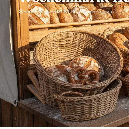
Herges Vogtei, 98596, Brotterode-Trusetal
Markttage
—
Über den Markt