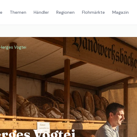
e
Themen
Händler
Regionen
Flohmärkte
Magazin
Herges Vogtei
ges Vogtei