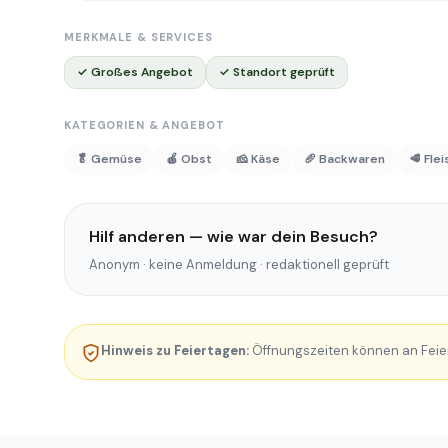
MERKMALE & SERVICES
✓ Großes Angebot
✓ Standort geprüft
KATEGORIEN & ANGEBOT
🥬 Gemüse
🍎 Obst
🧀 Käse
🥖 Backwaren
🥩 Fle
Hilf anderen — wie war dein Besuch?
Anonym · keine Anmeldung · redaktionell geprüft
Hinweis zu Feiertagen:
Öffnungszeiten können an Feie