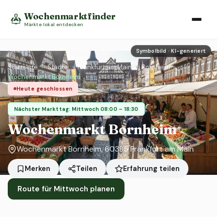
Wochenmarktfinder
Märkte lokal entdecken
Symbolbild · KI-generiert
Startseite
›
Städte
›
Frankfurt am Main
›
Bornheim
›
Wochenmarkt Bornheim
Heute geschlossen
Nächster Markttag: Mittwoch 08:00 – 18:30
Wochenmarkt Bornheim
Wochenmarkt Bornheim, 60385 Frankfurt am Main
Erfahrung teilen
Merken
Teilen
Route für Mittwoch planen