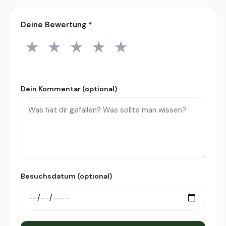
Deine Bewertung
*
★
★
★
★
★
1 Stern
2 Sterne
3 Sterne
4 Sterne
5 Sterne
Dein Kommentar (optional)
Besuchsdatum (optional)