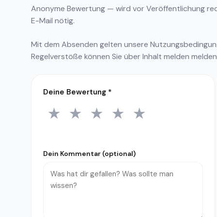
Anonyme Bewertung — wird vor Veröffentlichung reda
E-Mail nötig.
Mit dem Absenden gelten unsere
Nutzungsbedingu
Regelverstöße können Sie über
Inhalt melden
melden
Deine Bewertung
*
★
★
★
★
★
1 Stern
2 Sterne
3 Sterne
4 Sterne
5 Sterne
Dein Kommentar (optional)