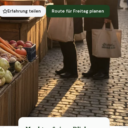
Route für Freitag planen
Erfahrung teilen
Symbolbild · KI-generiert
Status heute
Heute geschlossen