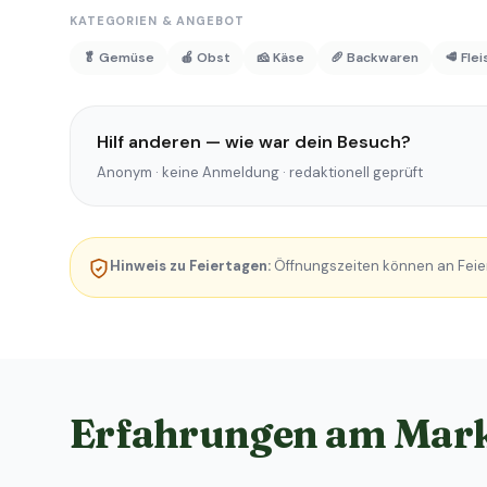
KATEGORIEN & ANGEBOT
🥬 Gemüse
🍎 Obst
🧀 Käse
🥖 Backwaren
🥩 Fle
Hilf anderen — wie war dein Besuch?
Anonym · keine Anmeldung · redaktionell geprüft
Hinweis zu Feiertagen:
Öffnungszeiten können an Feie
Erfahrungen am Mar