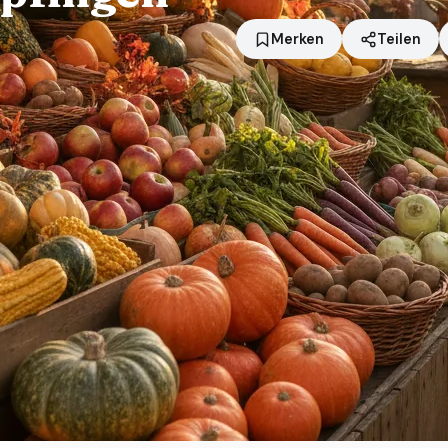
Merken
Teilen
Standort
Bopfingen
Händler