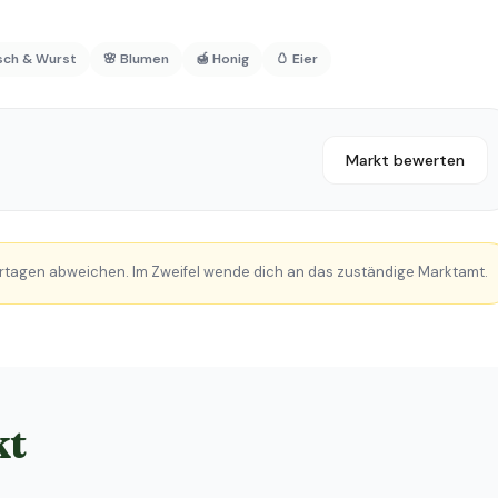
isch & Wurst
🌸 Blumen
🍯 Honig
🥚 Eier
Markt bewerten
rtagen abweichen. Im Zweifel wende dich an das zuständige Marktamt.
kt