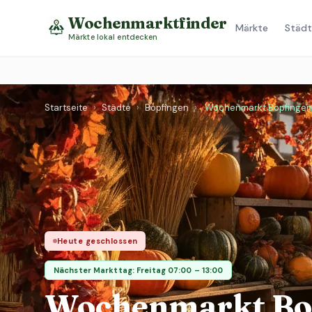
Wochenmarktfinder
Märkte
Städt
Märkte lokal entdecken
Startseite
›
Städte
›
Bopfingen
›
Wochenmarkt Bopfingen
Heute geschlossen
Nächster Markttag: Freitag 07:00 – 13:00
Wochenmarkt Bo