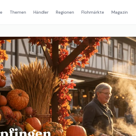
e
Themen
Händler
Regionen
Flohmärkte
Magazin
pfingen