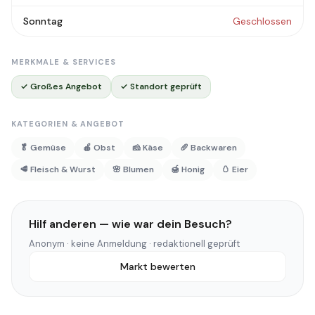
Sonntag
Geschlossen
MERKMALE & SERVICES
✓ Großes Angebot
✓ Standort geprüft
KATEGORIEN & ANGEBOT
🥬 Gemüse
🍎 Obst
🧀 Käse
🥖 Backwaren
🥩 Fleisch & Wurst
🌸 Blumen
🍯 Honig
🥚 Eier
Hilf anderen — wie war dein Besuch?
Anonym · keine Anmeldung · redaktionell geprüft
Markt bewerten