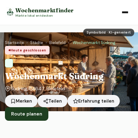
Wochenmarktfinder
Märkte lokal entdecken
Symbolbild · KI-generiert
Startseite
›
Städte
›
Bielefeld
›
Wochenmarkt Südring
Heute geschlossen
Wochenmarkt Südring
Südring, 33647, Bielefeld
Erfahrung teilen
Merken
Teilen
Route planen