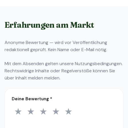
Erfahrungen am Markt
Anonyme Bewertung — wird vor Veröffentlichung
redaktionell geprüft. Kein Name oder E-Mail nötig.
Mit dem Absenden gelten unsere
Nutzungsbedingungen
.
Rechtswidrige Inhalte oder Regelverstöße können Sie
über
Inhalt melden
melden.
Deine Bewertung
*
★
★
★
★
★
1 Stern
2 Sterne
3 Sterne
4 Sterne
5 Sterne