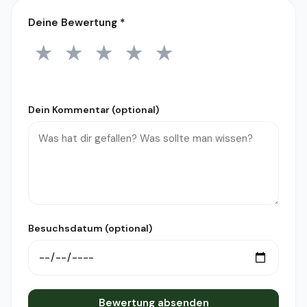
Deine Bewertung
*
★
★
★
★
★
1 Stern
2 Sterne
3 Sterne
4 Sterne
5 Sterne
Dein Kommentar (optional)
Besuchsdatum (optional)
Bewertung absenden