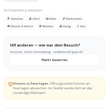
KATEGORIEN & ANGEBOT
🥬 Gemüse
🍎 Obst
🧀 Käse
🥖 Backwaren
🥩 Fleisch & Wurst
🌸 Blumen
🍯 Honig
🥚 Eier
Hilf anderen — wie war dein Besuch?
Anonym · keine Anmeldung · redaktionell geprüft
Markt bewerten
Hinweis zu Feiertagen:
Öffnungszeiten können an
Feiertagen abweichen. Im Zweifel wende dich an das
zuständige Marktamt.