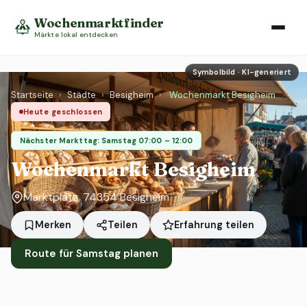
Wochenmarktfinder
Märkte lokal entdecken
Symbolbild · KI-generiert
Startseite
›
Städte
›
Besigheim
›
Wochenmarkt Besigheim
Heute geschlossen
Nächster Markttag: Samstag 07:00 – 12:00
Wochenmarkt Besigheim
Marktplatz, 74354 Besigheim
Erfahrung teilen
Merken
Teilen
Route für Samstag planen