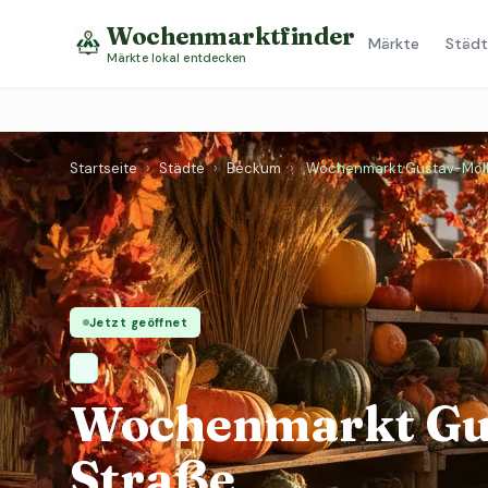
Wochenmarktfinder
Märkte
Städt
Märkte lokal entdecken
Startseite
›
Städte
›
Beckum
›
Wochenmarkt Gustav-Moll
Jetzt geöffnet
Wochenmarkt Gus
Straße