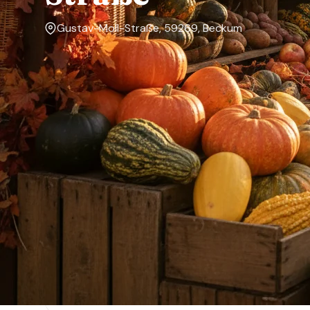
Gustav-Moll-Straße, 59269, Beckum
Markttage
Mittwoch, Samstag
Über den Markt