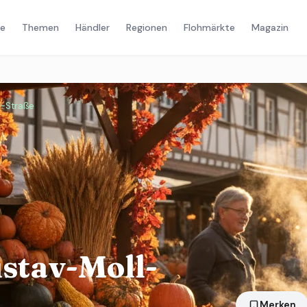
e
Themen
Händler
Regionen
Flohmärkte
Magazin
-Straße
tav-Moll-
Merken