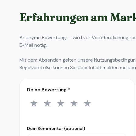
Erfahrungen am Mar
Anonyme Bewertung — wird vor Veröffentlichung reda
E-Mail nötig.
Mit dem Absenden gelten unsere
Nutzungsbedingu
Regelverstöße können Sie über
Inhalt melden
melden
Deine Bewertung
*
★
★
★
★
★
1 Stern
2 Sterne
3 Sterne
4 Sterne
5 Sterne
Dein Kommentar (optional)