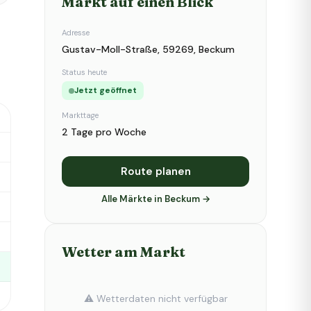
Markt auf einen Blick
Adresse
Gustav-Moll-Straße, 59269, Beckum
Status heute
Jetzt geöffnet
Markttage
2 Tage pro Woche
Route planen
Alle Märkte in Beckum →
Wetter am Markt
⚠️ Wetterdaten nicht verfügbar