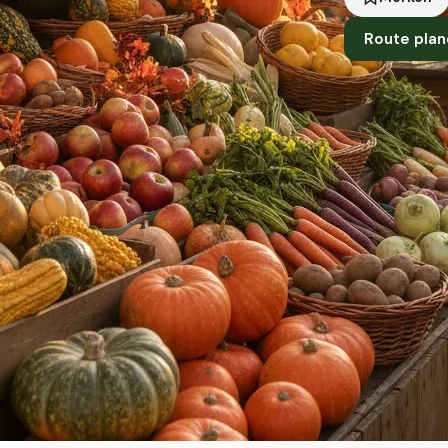
Route plan
Standort
Beckum
Händler