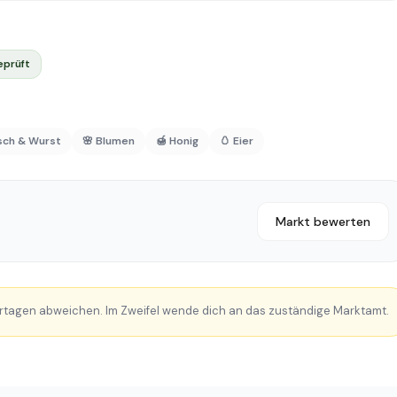
eprüft
isch & Wurst
🌸 Blumen
🍯 Honig
🥚 Eier
Markt bewerten
rtagen abweichen. Im Zweifel wende dich an das zuständige Marktamt.