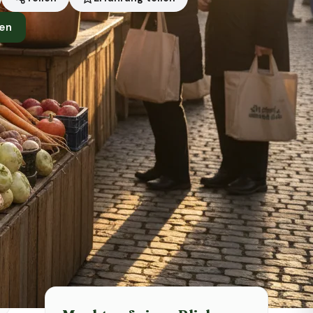
en
Symbolbild · KI-generiert
Status heute
Jetzt geöffnet