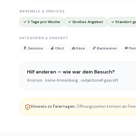
MERKMALE & SERVICES
✓ 2 Tage pro Woche
✓ Großes Angebot
✓ Standort g
KATEGORIEN & ANGEBOT
🥬 Gemüse
🍎 Obst
🧀 Käse
🥖 Backwaren
🥩 Fle
Hilf anderen — wie war dein Besuch?
Anonym · keine Anmeldung · redaktionell geprüft
Hinweis zu Feiertagen:
Öffnungszeiten können an Feie