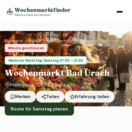
Wochenmarktfinder
Märkte lokal entdecken
Startseite
›
Städte
›
Bad Urach
›
Wochenmarkt Bad Urach
Heute geschlossen
Nächster Markttag: Samstag 07:00 – 12:00
Wochenmarkt Bad Urach
Marktplatz, 72574, Bad Urach
Erfahrung teilen
Merken
Teilen
Route für Samstag planen