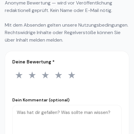
Anonyme Bewertung — wird vor Veröffentlichung
redaktionell geprüft. Kein Name oder E-Mail nötig.
Mit dem Absenden gelten unsere
Nutzungsbedingungen
.
Rechtswidrige Inhalte oder Regelverstöße können Sie
über
Inhalt melden
melden.
Deine Bewertung
*
★
★
★
★
★
1 Stern
2 Sterne
3 Sterne
4 Sterne
5 Sterne
Dein Kommentar (optional)