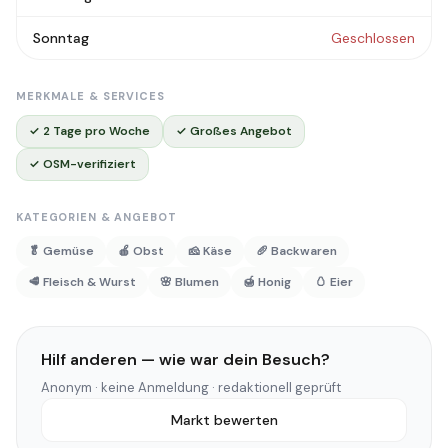
Sonntag
Geschlossen
MERKMALE & SERVICES
✓ 2 Tage pro Woche
✓ Großes Angebot
✓ OSM-verifiziert
KATEGORIEN & ANGEBOT
🥬 Gemüse
🍎 Obst
🧀 Käse
🥖 Backwaren
🥩 Fleisch & Wurst
🌸 Blumen
🍯 Honig
🥚 Eier
Hilf anderen — wie war dein Besuch?
Anonym · keine Anmeldung · redaktionell geprüft
Markt bewerten