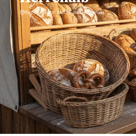
Rathausplatz, 76332, Bad Herrenalb
Markttage
Freitag
Über den Markt