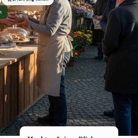
n
Symbolbild · KI-generiert
Status heute
Heute geschlossen