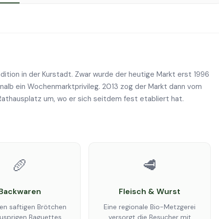
ition in der Kurstadt. Zwar wurde der heutige Markt erst 1996
enalb ein Wochenmarktprivileg. 2013 zog der Markt dann vom
athausplatz um, wo er sich seitdem fest etabliert hat.
🥖
🥩
Backwaren
Fleisch & Wurst
en saftigen Brötchen
Eine regionale Bio-Metzgerei
usprigen Baguettes
versorgt die Besucher mit