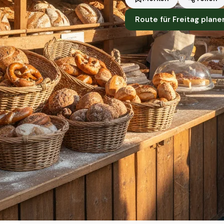
Route für Freitag plane
Standort
Bad Herrenalb
Händler