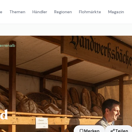
e
Themen
Händler
Regionen
Flohmärkte
Magazin
errenalb
ad
Merken
Teilen