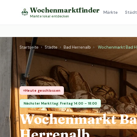
Wochenmarktfinder
Märkte
Städt
Märkte lokal entdecken
Startseite
›
Städte
›
Bad Herrenalb
›
Wochenmarkt Bad H
Heute geschlossen
Nächster Markttag: Freitag 14:00 – 18:00
Wochenmarkt B
Herrenalb