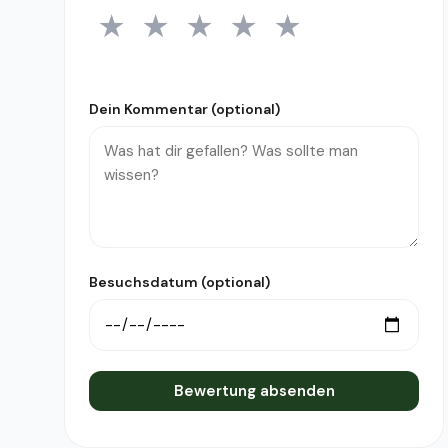
★
★
★
★
★
1 Stern
2 Sterne
3 Sterne
4 Sterne
5 Sterne
Dein Kommentar (optional)
Besuchsdatum (optional)
Bewertung absenden