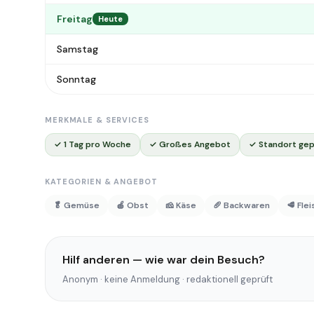
Freitag
Heute
Samstag
Sonntag
MERKMALE & SERVICES
✓ 1 Tag pro Woche
✓ Großes Angebot
✓ Standort gep
KATEGORIEN & ANGEBOT
🥬 Gemüse
🍎 Obst
🧀 Käse
🥖 Backwaren
🥩 Fle
Hilf anderen — wie war dein Besuch?
Anonym · keine Anmeldung · redaktionell geprüft