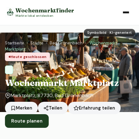
Wochenmarktfinder
Märkte lokal entdecken
Symbolbild · KI-generiert
Startseite
›
Städte
›
Bad Grönenbach
›
Wochenmarkt
Marktplatz
Heute geschlossen
Wochenmarkt Marktplatz
Marktplatz, 87730, Bad Grönenbach
Erfahrung teilen
Merken
Teilen
Route planen