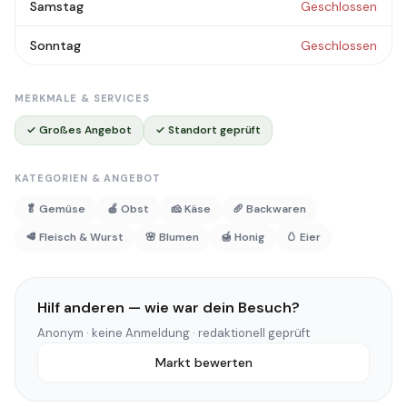
Samstag
Geschlossen
Sonntag
Geschlossen
MERKMALE & SERVICES
✓ Großes Angebot
✓ Standort geprüft
KATEGORIEN & ANGEBOT
🥬 Gemüse
🍎 Obst
🧀 Käse
🥖 Backwaren
🥩 Fleisch & Wurst
🌸 Blumen
🍯 Honig
🥚 Eier
Hilf anderen — wie war dein Besuch?
Anonym · keine Anmeldung · redaktionell geprüft
Markt bewerten