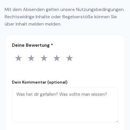
Mit dem Absenden gelten unsere
Nutzungsbedingungen
.
Rechtswidrige Inhalte oder Regelverstöße können Sie
über
Inhalt melden
melden.
Deine Bewertung
*
★
★
★
★
★
1 Stern
2 Sterne
3 Sterne
4 Sterne
5 Sterne
Dein Kommentar (optional)