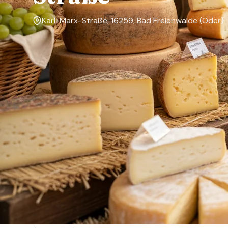
Karl-Marx-Straße, 16259, Bad Freienwalde (Oder)
Markttage
Dienstag, Donnerstag, Freitag
Über den Markt