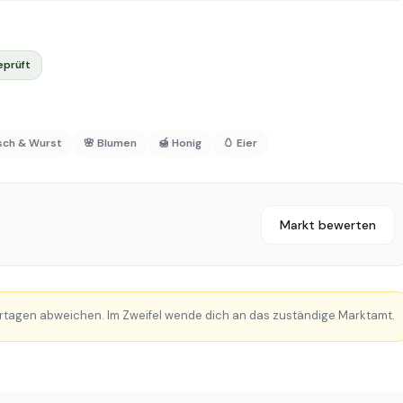
eprüft
isch & Wurst
🌸 Blumen
🍯 Honig
🥚 Eier
Markt bewerten
rtagen abweichen. Im Zweifel wende dich an das zuständige Marktamt.