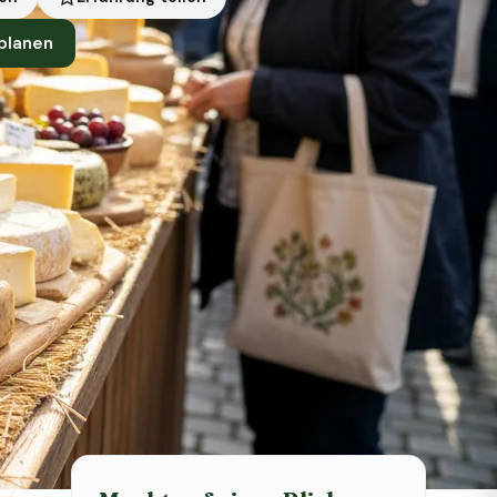
 planen
Symbolbild · KI-generiert
Status heute
Heute geschlossen