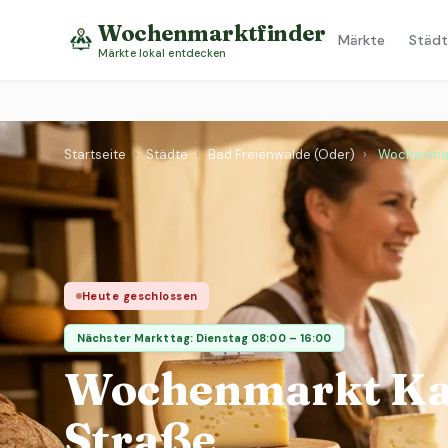
Wochenmarktfinder
Märkte
Städt
Märkte lokal entdecken
Startseite
›
Städte
›
Bad Freienwalde (Oder)
›
Wochenmar
Heute geschlossen
Nächster Markttag: Dienstag 08:00 – 16:00
Wochenmarkt Ka
Straße