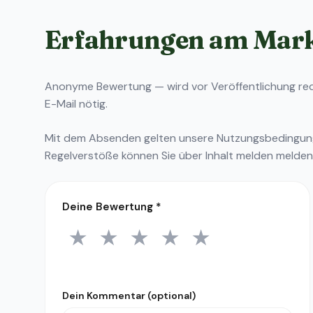
Erfahrungen am Mar
Anonyme Bewertung — wird vor Veröffentlichung reda
E-Mail nötig.
Mit dem Absenden gelten unsere
Nutzungsbedingu
Regelverstöße können Sie über
Inhalt melden
melden
Deine Bewertung
*
★
★
★
★
★
1 Stern
2 Sterne
3 Sterne
4 Sterne
5 Sterne
Dein Kommentar (optional)