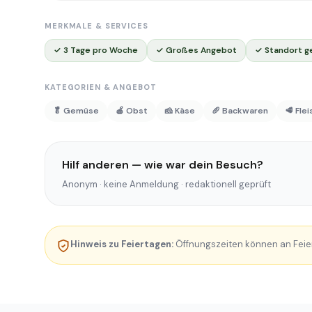
MERKMALE & SERVICES
✓ 3 Tage pro Woche
✓ Großes Angebot
✓ Standort g
KATEGORIEN & ANGEBOT
🥬 Gemüse
🍎 Obst
🧀 Käse
🥖 Backwaren
🥩 Fle
Hilf anderen — wie war dein Besuch?
Anonym · keine Anmeldung · redaktionell geprüft
Hinweis zu Feiertagen:
Öffnungszeiten können an Feie