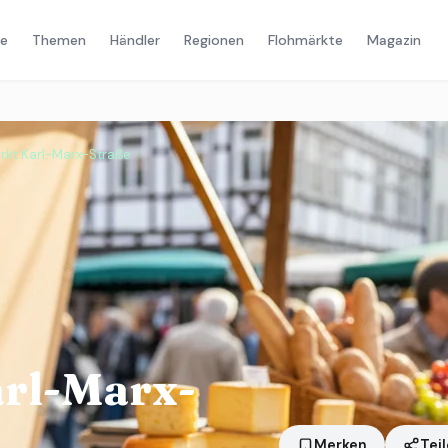
e
Themen
Händler
Regionen
Flohmärkte
Magazin
kt Karl-Marx-Straße
rl-Marx-
Merken
Tei