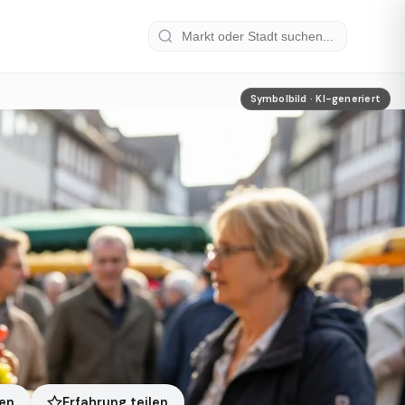
Symbolbild · KI-generiert
Erfahrung teilen
len