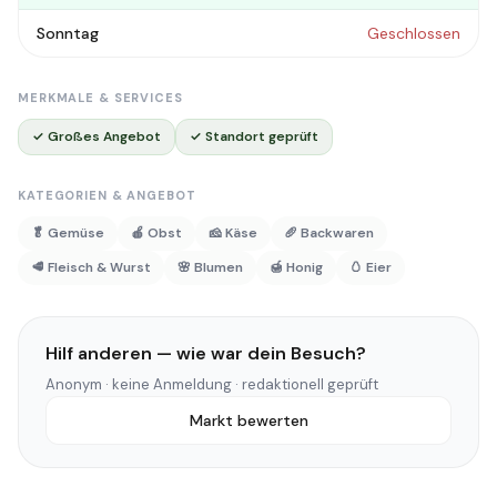
Sonntag
Geschlossen
MERKMALE & SERVICES
✓ Großes Angebot
✓ Standort geprüft
KATEGORIEN & ANGEBOT
🥬 Gemüse
🍎 Obst
🧀 Käse
🥖 Backwaren
🥩 Fleisch & Wurst
🌸 Blumen
🍯 Honig
🥚 Eier
Hilf anderen — wie war dein Besuch?
Anonym · keine Anmeldung · redaktionell geprüft
Markt bewerten