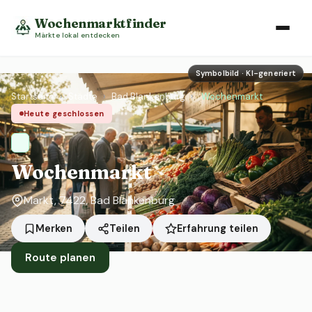
Wochenmarktfinder
Märkte lokal entdecken
Symbolbild · KI-generiert
Startseite
›
Städte
›
Bad Blankenburg
›
Wochenmarkt
Heute geschlossen
Wochenmarkt
Markt, 7422, Bad Blankenburg
Erfahrung teilen
Merken
Teilen
Route planen