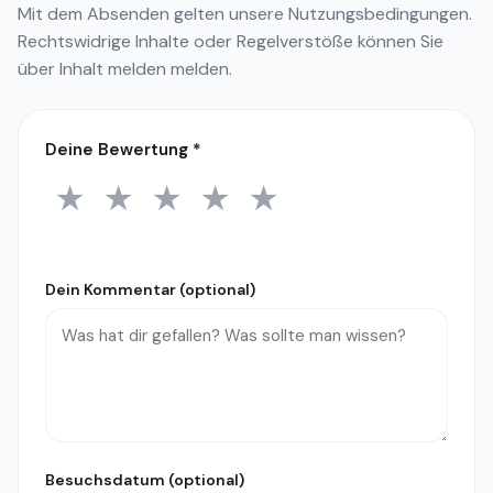
Mit dem Absenden gelten unsere
Nutzungsbedingungen
.
Rechtswidrige Inhalte oder Regelverstöße können Sie
über
Inhalt melden
melden.
Deine Bewertung
*
★
★
★
★
★
1 Stern
2 Sterne
3 Sterne
4 Sterne
5 Sterne
Dein Kommentar (optional)
Besuchsdatum (optional)