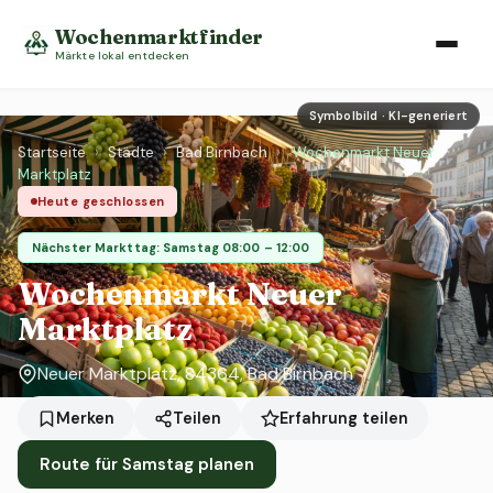
Wochenmarktfinder
Märkte lokal entdecken
Symbolbild · KI-generiert
Startseite
›
Städte
›
Bad Birnbach
›
Wochenmarkt Neuer
Marktplatz
Heute geschlossen
Nächster Markttag: Samstag 08:00 – 12:00
Wochenmarkt Neuer
Marktplatz
Neuer Marktplatz, 84364, Bad Birnbach
Erfahrung teilen
Merken
Teilen
Route für Samstag planen