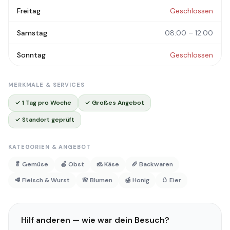
Freitag
Geschlossen
Samstag
08:00 – 12:00
Sonntag
Geschlossen
MERKMALE & SERVICES
✓ 1 Tag pro Woche
✓ Großes Angebot
✓ Standort geprüft
KATEGORIEN & ANGEBOT
🥬 Gemüse
🍎 Obst
🧀 Käse
🥖 Backwaren
🥩 Fleisch & Wurst
🌸 Blumen
🍯 Honig
🥚 Eier
Hilf anderen — wie war dein Besuch?