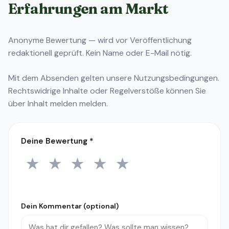
Erfahrungen am Markt
Anonyme Bewertung — wird vor Veröffentlichung
redaktionell geprüft. Kein Name oder E-Mail nötig.
Mit dem Absenden gelten unsere
Nutzungsbedingungen
.
Rechtswidrige Inhalte oder Regelverstöße können Sie
über
Inhalt melden
melden.
Deine Bewertung
*
★
★
★
★
★
1 Stern
2 Sterne
3 Sterne
4 Sterne
5 Sterne
Dein Kommentar (optional)