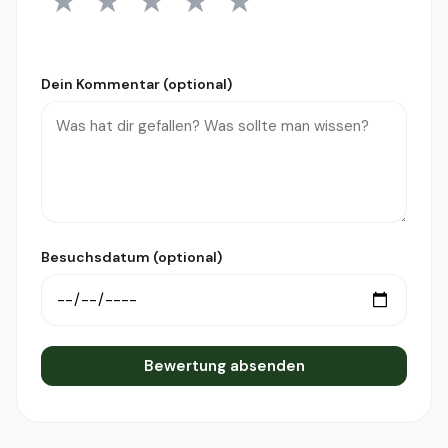
★
★
★
★
★
1 Stern
2 Sterne
3 Sterne
4 Sterne
5 Sterne
Dein Kommentar (optional)
Besuchsdatum (optional)
Bewertung absenden