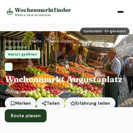
Wochenmarktfinder
Märkte lokal entdecken
Symbolbild · KI-generiert
Startseite
›
Städte
›
Baden-Baden
›
Wochenmarkt
Augustaplatz
Jetzt geöffnet
Wochenmarkt Augustaplatz
Augustaplatz, 76530 Baden-Baden
Erfahrung teilen
Merken
Teilen
Route planen