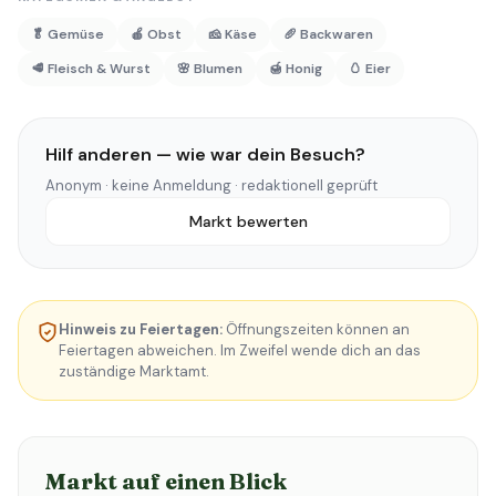
🥬 Gemüse
🍎 Obst
🧀 Käse
🥖 Backwaren
🥩 Fleisch & Wurst
🌸 Blumen
🍯 Honig
🥚 Eier
Hilf anderen — wie war dein Besuch?
Anonym · keine Anmeldung · redaktionell geprüft
Markt bewerten
Hinweis zu Feiertagen:
Öffnungszeiten können an
Feiertagen abweichen. Im Zweifel wende dich an das
zuständige Marktamt.
Markt auf einen Blick