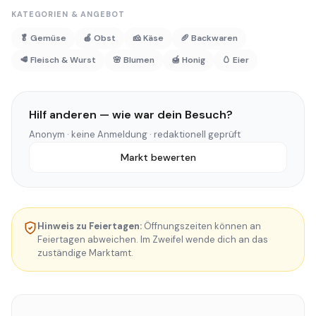
KATEGORIEN & ANGEBOT
🥬 Gemüse
🍎 Obst
🧀 Käse
🥖 Backwaren
🥩 Fleisch & Wurst
🌸 Blumen
🍯 Honig
🥚 Eier
Hilf anderen — wie war dein Besuch?
Anonym · keine Anmeldung · redaktionell geprüft
Markt bewerten
Hinweis zu Feiertagen:
Öffnungszeiten können an
Feiertagen abweichen. Im Zweifel wende dich an das
zuständige Marktamt.