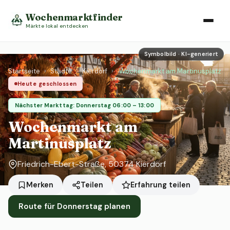
Wochenmarktfinder
Märkte lokal entdecken
Symbolbild · KI-generiert
Startseite
›
Städte
›
Kierdorf
›
Wochenmarkt am Martinusplatz
Heute geschlossen
Nächster Markttag: Donnerstag 06:00 – 13:00
Wochenmarkt am
Martinusplatz
Friedrich-Ebert-Straße, 50374 Kierdorf
Erfahrung teilen
Merken
Teilen
Route für Donnerstag planen