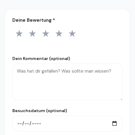
Deine Bewertung
*
★
★
★
★
★
1 Stern
2 Sterne
3 Sterne
4 Sterne
5 Sterne
Dein Kommentar (optional)
Besuchsdatum (optional)