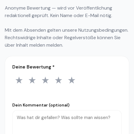
Anonyme Bewertung — wird vor Veröffentlichung
redaktionell geprüft. Kein Name oder E-Mail nötig.
Mit dem Absenden gelten unsere
Nutzungsbedingungen
.
Rechtswidrige Inhalte oder Regelverstöße können Sie
über
Inhalt melden
melden.
Deine Bewertung
*
★
★
★
★
★
1 Stern
2 Sterne
3 Sterne
4 Sterne
5 Sterne
Dein Kommentar (optional)