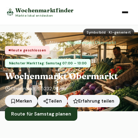
Wochenmarktfinder
Märkte lokal entdecken
Symbolbild · KI-generiert
Startseite
›
Städte
›
Alzey
›
Wochenmarkt Obermarkt
Heute geschlossen
Nächster Markttag: Samstag 07:00 – 13:00
Wochenmarkt Obermarkt
Obermarkt, 55232, Alzey
Erfahrung teilen
Merken
Teilen
Route für Samstag planen