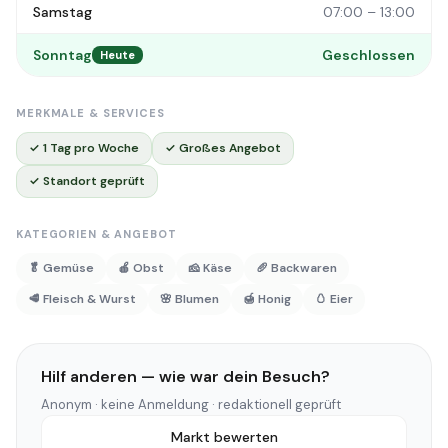
Samstag
07:00 – 13:00
Sonntag
Geschlossen
Heute
MERKMALE & SERVICES
✓ 1 Tag pro Woche
✓ Großes Angebot
✓ Standort geprüft
KATEGORIEN & ANGEBOT
🥬 Gemüse
🍎 Obst
🧀 Käse
🥖 Backwaren
🥩 Fleisch & Wurst
🌸 Blumen
🍯 Honig
🥚 Eier
Hilf anderen — wie war dein Besuch?
Anonym · keine Anmeldung · redaktionell geprüft
Markt bewerten